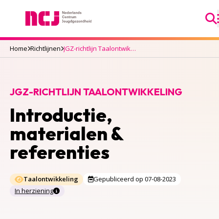
Ga
Nederlands Centrum Jeugdgezondheid
Home
Richtlijnen
JGZ-richtlijn Taalontwikkeling
JGZ-RICHTLIJN TAALONTWIKKELING
Introductie,
materialen &
referenties
Taalontwikkeling
Gepubliceerd op 07-08-2023
In herziening