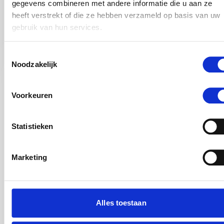
gegevens combineren met andere informatie die u aan ze
Deze richtlijn is gefinancierd door ZonMw
heeft verstrekt of die ze hebben verzameld op basis van uw
gebruik van hun services.
(projectnummer 732000303).
Toestemmingsselectie
Volgende
Noodzakelijk
Voorkeuren
Terug naar richtlijnen overzicht
Statistieken
Richtlijn inhoudsopgave
Marketing
Heb je suggesties voor verbetering van
deze JGZ-richtlijn?
Alles toestaan