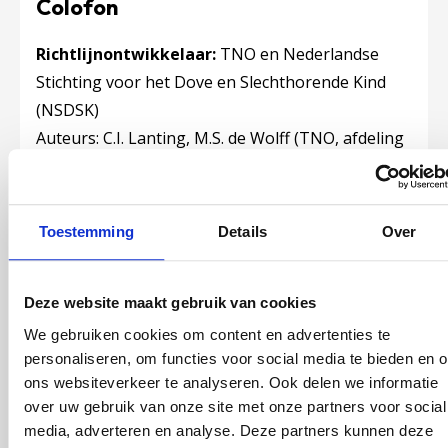
Colofon
Richtlijnontwikkelaar:
TNO en Nederlandse
Stichting voor het Dove en Slechthorende Kind
(NSDSK)
Auteurs: C.I. Lanting, M.S. de Wolff (TNO, afdeling
Child Health), K. Wiefferink, N. Uilenburg (NSDSK)
Autorisatie:
juni 2018 inhoudelijk door de AJN,
V&VN vakgroep jeugd en NVDA en
Toestemming
Details
Over
randvoorwaardelijk door ActiZ en GGD GHOR
Nederland
Deze website maakt gebruik van cookies
Autorisatie aanpassingen:
januari 2023 AJN,
We gebruiken cookies om content en advertenties te
V&VN vakgroep jeugd en NVDA.
personaliseren, om functies voor social media te bieden en 
Randvoorwaardelijk
ons websiteverkeer te analyseren. Ook delen we informatie
door ActiZ Jeugd en GGD GHOR Nederland
over uw gebruik van onze site met onze partners voor social
media, adverteren en analyse. Deze partners kunnen deze
Publicatiedatum:
augustus 2023