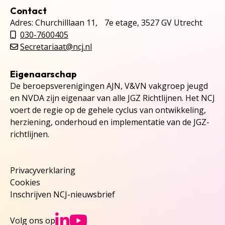
Contact
Adres: Churchilllaan 11, 7e etage, 3527 GV Utrecht
030-7600405
Secretariaat@ncj.nl
Eigenaarschap
De beroepsverenigingen AJN, V&VN vakgroep jeugd
en NVDA zijn eigenaar van alle JGZ Richtlijnen. Het NCJ
voert de regie op de gehele cyclus van ontwikkeling,
herziening, onderhoud en implementatie van de JGZ-
richtlijnen.
Privacyverklaring
Cookies
Inschrijven NCJ-nieuwsbrief
Ga naar NCJs Linked
Ga naar NCJs You
Volg ons op