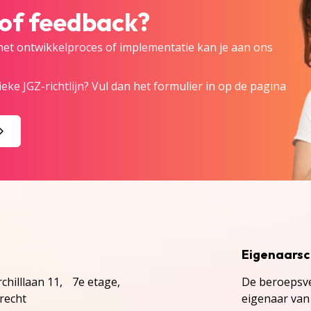
 of feedback?
 het ontwikkelproces of implementatie kan je aan ons
eke JGZ-richtlijn? Vul dan het formulier in op de pagina
Eigenaars
chilllaan 11, 7e etage,
De beroepsve
recht
eigenaar van 