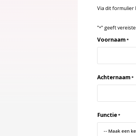
Via dit formulier
"
" geeft vereist
*
Voornaam
*
Achternaam
*
Functie
*