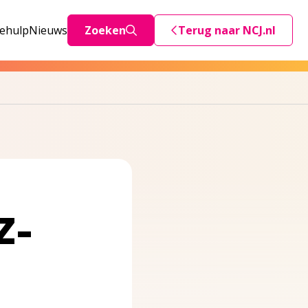
iehulp
Nieuws
Zoeken
Terug naar NCJ.nl
Deze link stuurt je teru
Z-