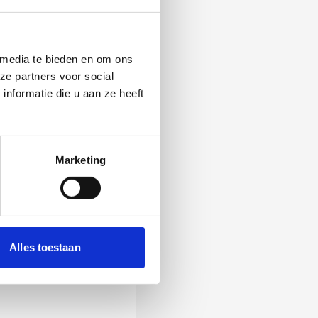
 media te bieden en om ons
ze partners voor social
nformatie die u aan ze heeft
Marketing
 Als zij de vraag
Alles toestaan
ening, wordt het