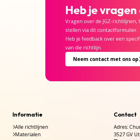
Heb je vragen
Vragen over de JGZ-richtlijnen,
stellen via dit contactformulier.
Heb je feedback over een specifi
van die richtlijn.
Neem contact met ons op
Informatie
Contact
Alle richtlijnen
Adres: Chur
Materialen
3527 GV Ut