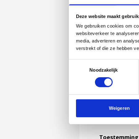
Deze website maakt gebruik
We gebruiken cookies om cont
websiteverkeer te analyseren
media, adverteren en analys
verstrekt of die ze hebben v
Toestemmingsselectie
Noodzakelijk
Jouw feedback wor
Weigeren
niet kunnen bea
feedback formuli
Toestemming