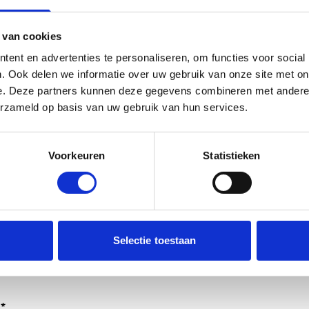
 van cookies
ent en advertenties te personaliseren, om functies voor social
. Ook delen we informatie over uw gebruik van onze site met on
e. Deze partners kunnen deze gegevens combineren met andere i
erzameld op basis van uw gebruik van hun services.
Voorkeuren
Statistieken
dt verwerkt door de adviseurs van het team richtlijnen NCJ.
Selectie toestaan
ntwoorden of als feedback meegenomen wordt met de herzi
er gedeeld met de richtlijnontwikkelaars.
*