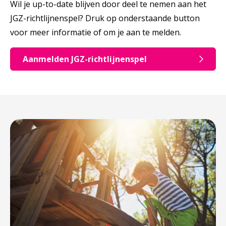
Wil je up-to-date blijven door deel te nemen aan het
JGZ-richtlijnenspel? Druk op onderstaande button
voor meer informatie of om je aan te melden.
Aanmelden JGZ-richtlijnenspel
Opent in een nieuwe tab: