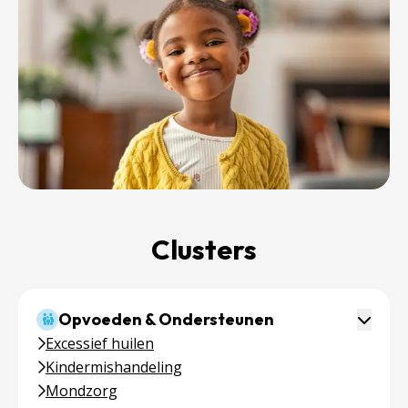
Clusters
Toggle
Opvoeden & Ondersteunen
Excessief huilen
Kindermishandeling
Mondzorg