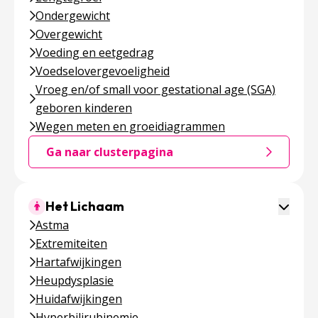
Ondergewicht
Overgewicht
Voeding en eetgedrag
Voedselovergevoeligheid
Vroeg en/of small voor gestational age (SGA)
geboren kinderen
Wegen meten en groeidiagrammen
Ga naar clusterpagina
Ga naar de clusterpagina over Voeding & Groei
Toggle 
Het Lichaam
Astma
Extremiteiten
Hartafwijkingen
Heupdysplasie
Huidafwijkingen
Hyperbilirubinemie