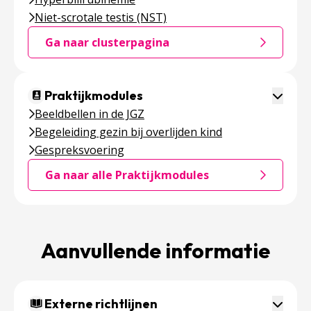
Niet-scrotale testis (NST)
Ga naar clusterpagina
Ga naar de clusterpagina over Het Lichaam
Toggle 
Praktijkmodules
Beeldbellen in de JGZ
Begeleiding gezin bij overlijden kind
Gespreksvoering
Ga naar alle Praktijkmodules
Ga naar de clusterpagina over Praktijkmodules
Aanvullende informatie
Toggle 
Externe richtlijnen