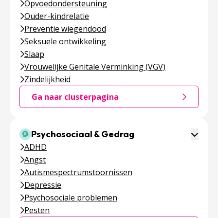
Opvoedondersteuning
Ouder-kindrelatie
Preventie wiegendood
Seksuele ontwikkeling
Slaap
Vrouwelijke Genitale Verminking (VGV)
Zindelijkheid
Ga naar clusterpagina
Ga naar de clusterpagina over Opvoeden & On
Toggle 
Psychosociaal & Gedrag
ADHD
Angst
Autismespectrumstoornissen
Depressie
Psychosociale problemen
Pesten