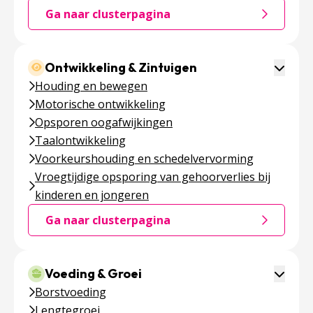
Ga naar clusterpagina
Ga naar de clusterpagina over Psychosociaal &
Toggle 
Ontwikkeling & Zintuigen
Houding en bewegen
Motorische ontwikkeling
Opsporen oogafwijkingen
Taalontwikkeling
Voorkeurshouding en schedelvervorming
Vroegtijdige opsporing van gehoorverlies bij
kinderen en jongeren
Ga naar clusterpagina
Ga naar de clusterpagina over Ontwikkeling & 
Toggle 
Voeding & Groei
Borstvoeding
Lengtegroei