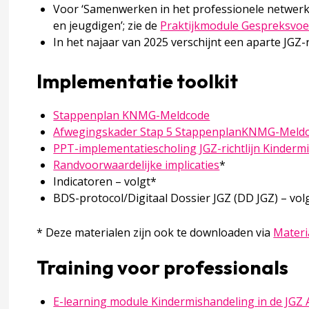
ak komt kindermishandeling voor?
Voor ‘Samenwerken in het professionele netwer
en jeugdigen’; zie de
Praktijkmodule Gespreksvo
In het najaar van 2025 verschijnt een aparte JGZ-r
de factoren
Implementatie toolkit
shandeling voor de jeugdige, ouder(s) en gezin
Deze linkt opent i
Stappenplan KNMG-Meldcode
Afwegingskader Stap 5 StappenplanKNMG-Meldco
s wetenschappelijk bewijs
PPT-implementatiescholing JGZ-richtlijn Kinder
Randvoorwaardelijke implicaties
*
Indicatoren – volgt*
sicofactoren van mishandeling
BDS-protocol/Digitaal Dossier JGZ (DD JGZ) – vol
* Deze materialen zijn ook te downloaden via
Materi
naar risicofactoren van mishandeling
Training voor professionals
e gevolgen van kindermishandeling
E-learning module Kindermishandeling in de JGZ