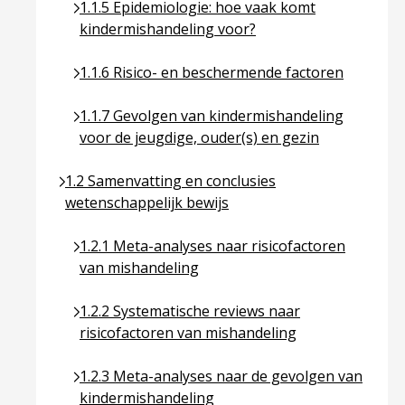
Ga naar pagina over 1.1.5 Epidemiologie: hoe va
1.1.5 Epidemiologie: hoe vaak komt
kindermishandeling voor?
Ga naar pagina over 1.1.6 Risico- en beschermen
1.1.6 Risico- en beschermende factoren
Ga naar pagina over 1.1.7 Gevolgen van kindermi
1.1.7 Gevolgen van kindermishandeling
voor de jeugdige, ouder(s) en gezin
Ga naar pagina over 1.2 Samenvatting en conclusie
1.2 Samenvatting en conclusies
wetenschappelijk bewijs
Ga naar pagina over 1.2.1 Meta-analyses naar ri
1.2.1 Meta-analyses naar risicofactoren
van mishandeling
Ga naar pagina over 1.2.2 Systematische reviews 
1.2.2 Systematische reviews naar
risicofactoren van mishandeling
Ga naar pagina over 1.2.3 Meta-analyses naar d
1.2.3 Meta-analyses naar de gevolgen van
kindermishandeling