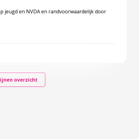
ep jeugd en NVDA en randvoorwaardelijk door
ijnen overzicht
ng en huiselijk geweld