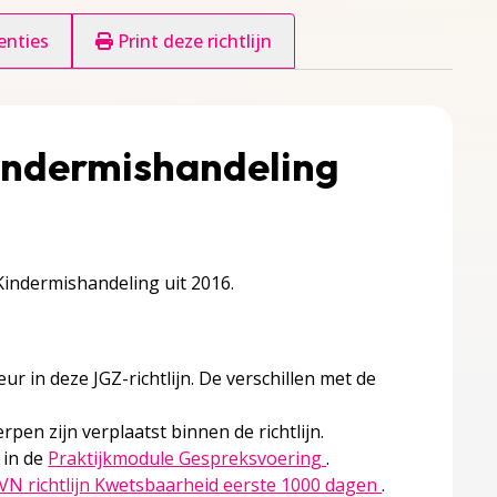
enties
Print deze richtlijn
Kindermishandeling
 Kindermishandeling uit 2016.
 in deze JGZ-richtlijn. De verschillen met de
rpen zijn verplaatst binnen de richtlijn.
Deze linkt opent in 
 in de
Praktijkmodule Gespreksvoering
.
Deze linkt op
VN richtlijn Kwetsbaarheid eerste 1000 dagen
.