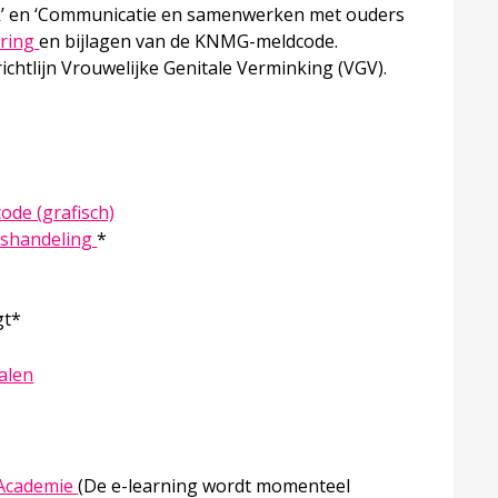
k’ en ‘Communicatie en samenwerken met ouders
Deze linkt opent in een nieuw tabblad
ering
en bijlagen van de KNMG-meldcode.
ichtlijn Vrouwelijke Genitale Verminking (VGV).
n een nieuw tabblad
Deze linkt opent in een nieuw tabblad
de (grafisch)
Deze linkt opent in een nieuw tabblad
mishandeling
*
gt*
alen
Deze linkt opent in een nieuw tabblad
 Academie
(De e-learning wordt momenteel