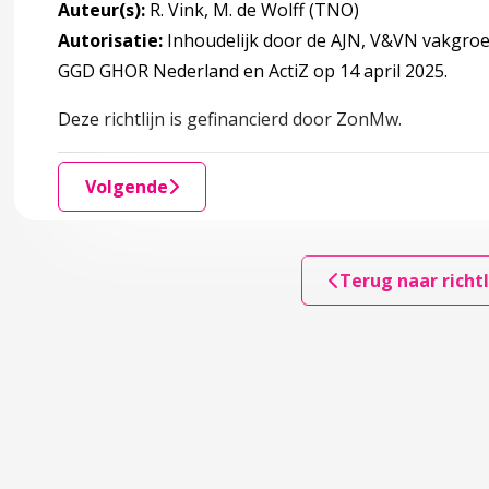
ringsinstrumenten
Auteur(s):
R. Vink, M. de Wolff (TNO)
Autorisatie:
Inhoudelijk door de AJN, V&VN vakgro
GGD GHOR Nederland en ActiZ op 14 april 2025.
Deze richtlijn is gefinancierd door ZonMw.
Volgende
erschap
eldcode Huiselijk geweld en kindermishandeling?
Terug naar richtl
s) wetenschappelijk bewijs
accordion over 3 Werken met de Meldcode kindermishandeli
code kindermishandeling en huiselijk geweld