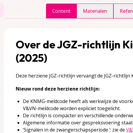
ggle inhoudsopgave
Content
Materialen
Refer
agina over 1 Definities en achtergrondinformatie
accordion over 1 Definities en achtergrondinformatie
Over de JGZ-richtlijn 
(2025)
Deze herziene JGZ-richtlijn vervangt de JGZ-richtlijn
nlijst en verschillende vormen van kindermishandeling
Nieuw rond deze herziene richtlijn:
De KNMG-meldcode heeft als werkwijze de voorkeur
V&VN-meldcode worden expliciet toegelicht.
 kindermishandeling
De richtlijn is compacter en verschillende onderwe
Algemene informatie over gespreksvoering staat
‘Signalen in de zwangerschapsperiode ’: zie de
V&