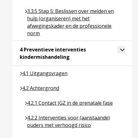
Ga naar pagina over 3.3.5 Stap 5: Beslissen ove
3.3.5 Stap 5: Beslissen over melden en
hulp (organiseren) met het
afwegingskader en de professionele
norm
Toggle 
4 Preventieve interventies
Ga naar pagina over 4 Preven
kindermishandeling
Ga naar pagina over 4.1 Uitgangsvragen
4.1 Uitgangsvragen
Ga naar pagina over 4.2 Achtergrond
4.2 Achtergrond
Ga naar pagina over 4.2.1 Contact JGZ in de prena
4.2.1 Contact JGZ in de prenatale fase
Ga naar pagina over 4.2.2 Interventies voor (aan
4.2.2 Interventies voor (aanstaande)
ouders met verhoogd risico