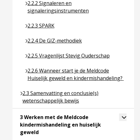
Ga naar pagina over 2.2.2 Signaleren en signale
2.2.2 Signaleren en
signaleringsinstrumenten
Ga naar pagina over 2.2.3 SPARK
2.2.3 SPARK
Ga naar pagina over 2.2.4 De GIZ-methodiek
2.2.4 De GIZ-methodiek
Ga naar pagina over 2.2.5 Vragenlijst Stevig Oud
2.2.5 Vragenlijst Stevig Ouderschap
Ga naar pagina over 2.2.6 Wanneer start je de M
2.2.6 Wanneer start je de Meldcode
Huiselijk geweld en kindermishandeling?
Ga naar pagina over 2.3 Samenvatting en conclusie(
2.3 Samenvatting en conclusie(s)
wetenschappelijk bewijs
Toggle 
3 Werken met de Meldcode
kindermishandeling en huiselijk
Ga naar pagina over 3 Werken met de Meld
geweld