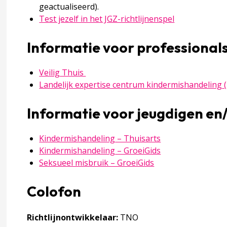
geactualiseerd).
Deze linkt op
Test jezelf in het JGZ-richtlijnenspel
 voor mishandeling
Informatie voor professional
Deze linkt opent in een nieuw tabbla
Veilig Thuis
 factoren
Landelijk expertise centrum kindermishandeling 
 mishandeling
Informatie voor jeugdigen en
accordion over 2 Signaleren
Deze linkt opent 
Kindermishandeling – Thuisarts
Deze linkt opent 
Kindermishandeling – GroeiGids
Deze linkt opent i
Seksueel misbruik – GroeiGids
Colofon
Richtlijnontwikkelaar:
TNO