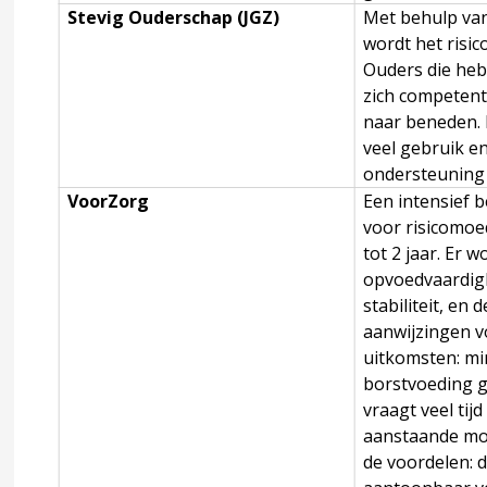
Stevig Ouderschap (JGZ)
Met behulp van
wordt het risi
de factoren
Ouders die he
zich competent
shandeling voor de jeugdige, ouder(s) en gezin
naar beneden. 
veel gebruik en
ondersteuning 
s wetenschappelijk bewijs
VoorZorg
Een intensief
voor risicomoe
tot 2 jaar. Er 
sicofactoren van mishandeling
opvoedvaardigh
stabiliteit, en 
aanwijzingen v
naar risicofactoren van mishandeling
uitkomsten: mi
borstvoeding g
vraagt veel tij
e gevolgen van kindermishandeling
aanstaande mo
de voordelen: 