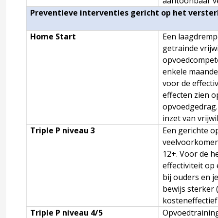
aantoonbaar v
Preventieve interventies gericht op het verst
 voor mishandeling
Home Start
Een laagdrempe
getrainde vrij
 factoren
opvoedcompeten
enkele maanden
 mishandeling
voor de effecti
effecten zien 
opvoedgedrag.
accordion over 2 Signaleren
inzet van vrijw
Triple P niveau 3
Een gerichte op
veelvoorkomend
12+. Voor de h
effectiviteit o
bij ouders en j
bewijs sterker 
kosteneffectie
ringsinstrumenten
Triple P niveau 4/5
Opvoedtraining