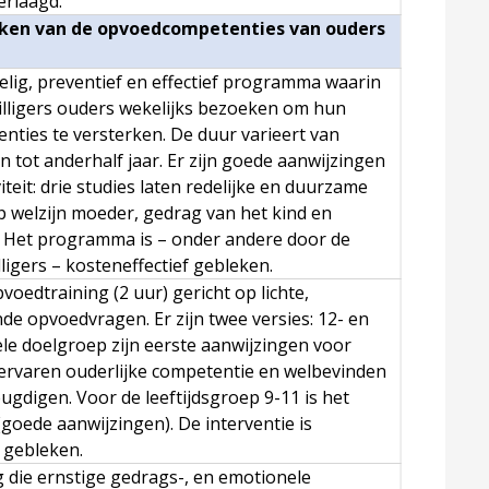
erlaagd.
erken van de opvoedcompetenties van ouders
lig, preventief en effectief programma waarin
willigers ouders wekelijks bezoeken om hun
ties te versterken. De duur varieert van
 tot anderhalf jaar. Er zijn goede aanwijzingen
viteit: drie studies laten redelijke en duurzame
op welzijn moeder, gedrag van het kind en
 Het programma is – onder andere door de
illigers – kosteneffectief gebleken.
voedtraining (2 uur) gericht op lichte,
e opvoedvragen. Er zijn twee versies: 12- en
ele doelgroep zijn eerste aanwijzingen voor
p ervaren ouderlijke competentie en welbevinden
eugdigen. Voor de leeftijdsgroep 9-11 is het
(goede aanwijzingen). De interventie is
f gebleken.
 die ernstige gedrags-, en emotionele