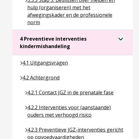
3.3.5 Stap 5: Beslissen over melden en
hulp (organiseren) met het
afwegingskader en de professionele
norm
Toggle a
4 Preventieve interventies
Ga naar pagina over 4 Preven
kindermishandeling
Ga naar pagina over 4.1 Uitgangsvragen
4.1 Uitgangsvragen
Ga naar pagina over 4.2 Achtergrond
4.2 Achtergrond
Ga naar pagina over 4.2.1 Contact JGZ in de prena
4.2.1 Contact JGZ in de prenatale fase
Ga naar pagina over 4.2.2 Interventies voor (aan
4.2.2 Interventies voor (aanstaande)
ouders met verhoogd risico
Ga naar pagina over 4.2.3 Preventieve JGZ-inter
4.2.3 Preventieve JGZ-interventies gericht
op opvoedvaardigheden