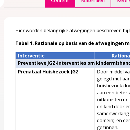
Content
Materialen
Refer
agina over 1 Definities en achtergrondinformatie
accordion over 1 Definities en achtergrondinformatie
Hier worden belangrijke afwegingen beschreven bij 
Tabel 1. Rationale op basis van de afwegingen m
Interventie
Rationa
Preventieve JGZ-interventies om kindermishan
Prenataal Huisbezoek JGZ
Door middel va
nlijst en verschillende vormen van kindermishandeling
gelegd met aan
huisbezoek doo
aan een beter 
uitkomsten en 
 kindermishandeling
en kind door e
samenwerking t
domein; en een
ak komt kindermishandeling voor?
gezinnen.