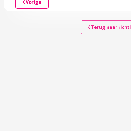
Vorige
Kindermishandeling en huiselijk geweld
Terug naar richtl
de
en van signalen
ega’s en veilig Thuis
der(s) en jeugdige
leg met andere professionals
r melden en hulp (organiseren) met het afwegingskader en d