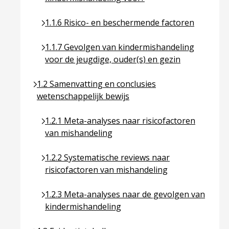
Ga naar pagina over 1.1.6 Risico- en beschermen
1.1.6 Risico- en beschermende factoren
Ga naar pagina over 1.1.7 Gevolgen van kindermi
1.1.7 Gevolgen van kindermishandeling
voor de jeugdige, ouder(s) en gezin
Ga naar pagina over 1.2 Samenvatting en conclusie
1.2 Samenvatting en conclusies
wetenschappelijk bewijs
Ga naar pagina over 1.2.1 Meta-analyses naar ri
1.2.1 Meta-analyses naar risicofactoren
van mishandeling
Ga naar pagina over 1.2.2 Systematische reviews 
1.2.2 Systematische reviews naar
risicofactoren van mishandeling
Ga naar pagina over 1.2.3 Meta-analyses naar d
1.2.3 Meta-analyses naar de gevolgen van
kindermishandeling