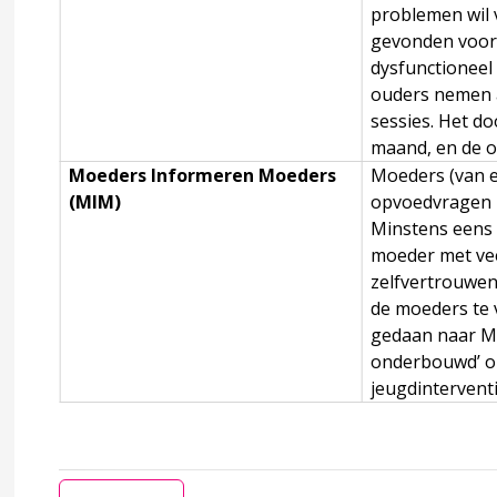
problemen wil 
gevonden voor 
dysfunctioneel
ouders nemen af
sessies. Het d
maand, en de o
erschap
Moeders Informeren Moeders
Moeders (van e
(MIM)
opvoedvragen h
eldcode Huiselijk geweld en kindermishandeling?
Minstens eens 
moeder met vee
zelfvertrouwen
s) wetenschappelijk bewijs
de moeders te 
gedaan naar MIM
onderbouwd’ o
accordion over 3 Werken met de Meldcode kindermishandeli
jeugdinterventi
code kindermishandeling en huiselijk geweld