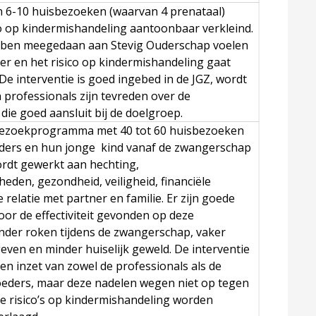
 6-10 huisbezoeken (waarvan 4 prenataal)
co op kindermishandeling aantoonbaar verkleind.
bben meegedaan aan Stevig Ouderschap voelen
er en het risico op kindermishandeling gaat
De interventie is goed ingebed in de JGZ, wordt
 professionals zijn tevreden over de
die goed aansluit bij de doelgroep.
 bezoekprogramma met 40 tot 60 huisbezoeken
ders en hun jonge kind vanaf de zwangerschap
wordt gewerkt aan hechting,
eden, gezondheid, veiligheid, financiële
de relatie met partner en familie. Er zijn goede
oor de effectiviteit gevonden op deze
nder roken tijdens de zwangerschap, vaker
even en minder huiselijk geweld. De interventie
d en inzet van zowel de professionals als de
eders, maar deze nadelen wegen niet op tegen
de risico’s op kindermishandeling worden