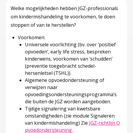
Welke mogelijkheden hebben JGZ-professionals
om kindermishandeling te voorkomen, te doen
stoppen of van te herstellen?
Voorkomen:
Universele voorlichting (bv. over ‘positief
opvoeden’, early life stress, bespreken
kinderwens, voorkomen van ‘schudden’
(preventie toegebracht schedel-
hersenletsel (TSHL)).
Algemene opvoedondersteuning of
verwijzen naar
opvoedingsondersteuningsprogramma’s
die buiten de JGZ worden aangeboden.
Tijdige signalering van kwetsbare
omstandigheden (zie module Signaleren
van kindermishandeling) Zie
JGZ-richtlijn O
Deze linkt opent in een ni
pvoedondersteuning
.