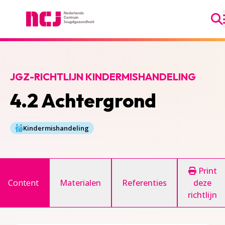
Ga
Nederlands Centrum Jeugdgezondheid
JGZ-RICHTLIJN KINDERMISHANDELING
4.2 Achtergrond
Kindermishandeling
Print
Content
Materialen
Referenties
deze
richtlijn