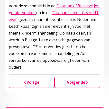
Voor deze module is in de
Databank Effectieve jeu
Deze linkt opent in een nieuw tabblad
gdinterventies
en in de
Databank Loket Gezond L
Deze linkt opent in een nieuw tabblad
even
gezocht naar interventies die in Nederland
beschikbaar zijn en die relevant zijn voor het
thema kindermishandeling. Op basis daarvan
wordt in Bijlage 1 een overzicht gegeven van
preventieve JGZ-interventies gericht op het
voorkomen van kindermishandeling en/of
versterken van de opvoedvaardigheden van
ouders.
Vorige
Volgende