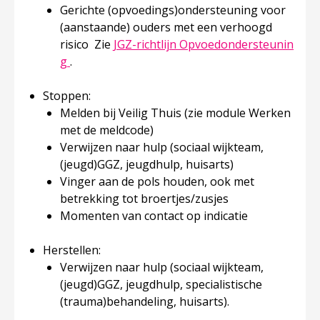
Gerichte (opvoedings)ondersteuning voor
(aanstaande) ouders met een verhoogd
risico Zie
JGZ-richtlijn Opvoedondersteunin
Deze linkt opent in een nieuw tabblad
g
.
Stoppen:
Melden bij Veilig Thuis (zie module Werken
met de meldcode)
Verwijzen naar hulp (sociaal wijkteam,
(jeugd)GGZ, jeugdhulp, huisarts)
Vinger aan de pols houden, ook met
betrekking tot broertjes/zusjes
Momenten van contact op indicatie
Herstellen:
Verwijzen naar hulp (sociaal wijkteam,
(jeugd)GGZ, jeugdhulp, specialistische
(trauma)behandeling, huisarts).