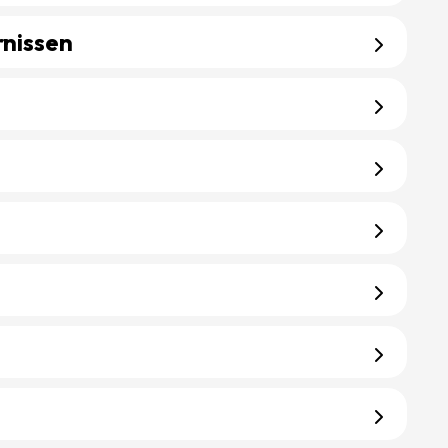
rnissen
oornissen
n