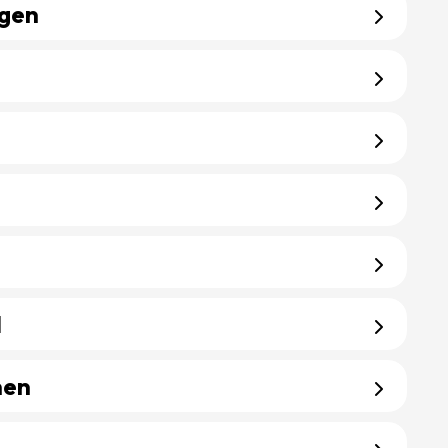
ngen
ingen
g
ng
d
od
men
lemen