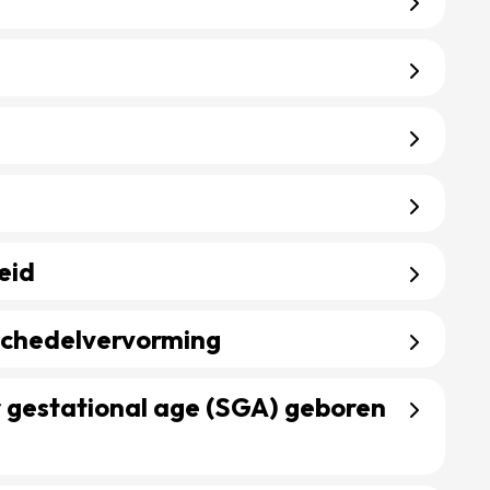
ng
g
eid
heid
 schedelvervorming
 en schedelvervorming
r gestational age (SGA) geboren
voor gestational age (SGA) geboren kinderen