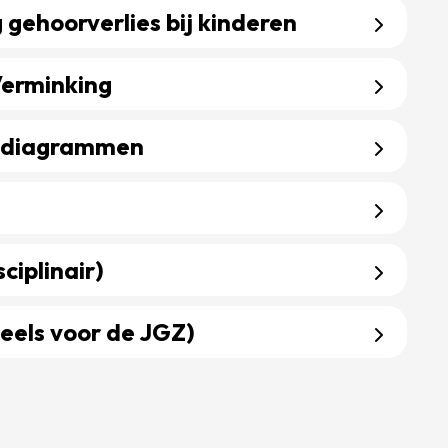
 gehoorverlies bij kinderen
ing gehoorverlies bij kinderen
Verminking
e Verminking
eidiagrammen
roeidiagrammen
ciplinair)
isciplinair)
deels voor de JGZ)
, deels voor de JGZ)