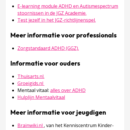
E-learning module ADHD en Autismespectrum
Deze linkt opent in
stoornissen in de JGZ Academie.
Deze linkt open
Test jezelf in het JGZ-richtlijnenspel.
Meer informatie voor professionals
Deze linkt opent in een
Zorgstandaard ADHD (GGZ).
Informatie voor ouders
Deze linkt opent in een nieuw tabblad
Thuisarts.nl.
Deze linkt opent in een nieuw tabblad
Groeigids.nl
Deze linkt opent in 
Mentaal vitaal:
alles over ADHD
Deze linkt opent in een nieuw
Hulplijn Mentaalvitaal
Meer informatie voor jeugdigen
Deze linkt opent in een nieuw tabblad
Brainwiki.nl
, van het Kenniscentrum Kinder-