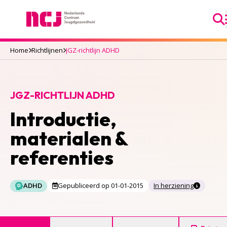
Ga
Nederlands Centrum Jeugdgezondheid
Home
Richtlijnen
JGZ-richtlijn ADHD
JGZ-RICHTLIJN ADHD
Introductie,
materialen &
referenties
ADHD
Gepubliceerd op 01-01-2015
In herziening