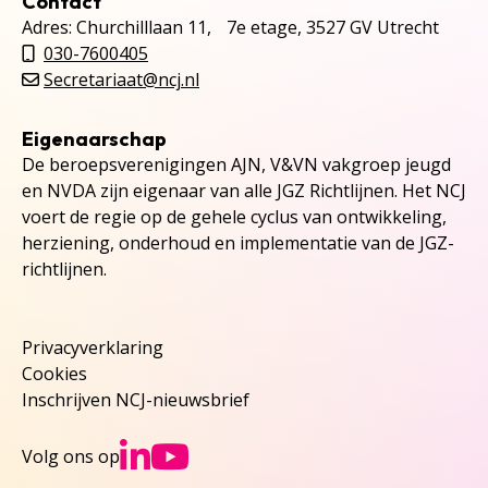
Contact
Adres: Churchilllaan 11, 7e etage, 3527 GV Utrecht
030-7600405
Secretariaat@ncj.nl
Eigenaarschap
De beroepsverenigingen AJN, V&VN vakgroep jeugd
en NVDA zijn eigenaar van alle JGZ Richtlijnen. Het NCJ
voert de regie op de gehele cyclus van ontwikkeling,
herziening, onderhoud en implementatie van de JGZ-
richtlijnen.
Privacyverklaring
Cookies
Inschrijven NCJ-nieuwsbrief
Ga naar NCJs Linked
Ga naar NCJs You
Volg ons op