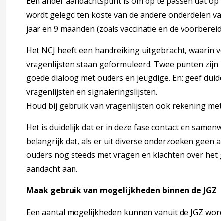
Een ander aandachtspunt is om op te passen dat op de
ccordion over 3 Signaleren, diagnosticeren en verwijzen
wordt gelegd ten koste van de andere onderdelen va
osticeren en verwijzen
jaar en 9 maanden (zoals vaccinatie en de voorberei
signaleren tot diagnosticeren
Het NCJ heeft een handreiking uitgebracht, waarin
vragenlijsten staan geformuleerd. Twee punten zijn hi
goede dialoog met ouders en jeugdige. En: geef duide
vragenlijsten en signaleringslijsten.
generieke instrumenten
Houd bij gebruik van vragenlijsten ook rekening met 
Het is duidelijk dat er in deze fase contact en same
ADHD-specifiek instrument
belangrijk dat, als er uit diverse onderzoeken geen
ouders nog steeds met vragen en klachten over het 
aandacht aan.
Maak gebruik van mogelijkheden binnen de JGZ
Een aantal mogelijkheden kunnen vanuit de JGZ wor
en