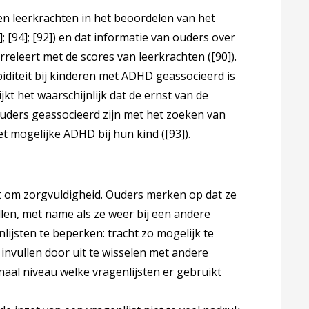
 en leerkrachten in het beoordelen van het
]
;
[94]
;
[92]
) en dat informatie van ouders over
eleert met de scores van leerkrachten (
[90]
).
iditeit bij kinderen met ADHD geassocieerd is
t het waarschijnlijk dat de ernst van de
uders geassocieerd zijn met het zoeken van
t mogelijke ADHD bij hun kind (
[93]
).
gt om zorgvuldigheid. Ouders merken op dat ze
llen, met name als ze weer bij een andere
ijsten te beperken: tracht zo mogelijk te
nvullen door uit te wisselen met andere
aal niveau welke vragenlijsten er gebruikt