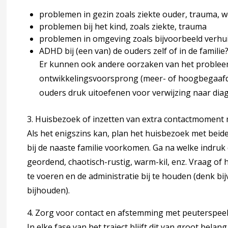
problemen in gezin zoals ziekte ouder, trauma, w
iding van jeugdigen met ADHD-symptomen
problemen bij het kind, zoals ziekte, trauma
problemen in omgeving zoals bijvoorbeeld verhui
ADHD bij (een van) de ouders zelf of in de familie
 jaar
Er kunnen ook andere oorzaken van het probleemg
ontwikkelingsvoorsprong (meer- of hoogbegaafdh
n ouder
ouders druk uitoefenen voor verwijzing naar diag
omschema vermoeden ADHD in de JGZ
3.
Huisbezoek of inzetten van extra contactmoment 
Als het enigszins kan, plan het huisbezoek met beid
bij de naaste familie voorkomen. Ga na welke indru
ndkoming
geordend, chaotisch-rustig, warm-kil, enz. Vraag of h
te voeren en de administratie bij te houden (denk b
oording
accordion over 7 Verantwoording
bijhouden).
4. Zorg voor contact en afstemming met peuterspeel
In elke fase van het traject blijft dit van groot belang