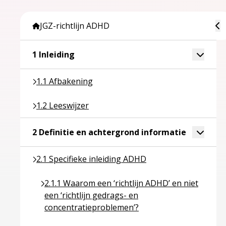
To
JGZ-richtlijn ADHD
Ga naar pagina over 1 Inleiding
Toggle 
1 Inleiding
Ga naar pagina over 1.1 Afbakening
1.1 Afbakening
Ga naar pagina over 1.2 Leeswijzer
1.2 Leeswijzer
Ga naar pa
Toggle 
2 Definitie en achtergrond informatie
Ga naar pagina over 2.1 Specifieke inleiding ADHD
2.1 Specifieke inleiding ADHD
Ga naar pagina over 2.1.1 Waarom een ‘richtlijn A
2.1.1 Waarom een ‘richtlijn ADHD’ en niet
een ‘richtlijn gedrags- en
concentratieproblemen’?