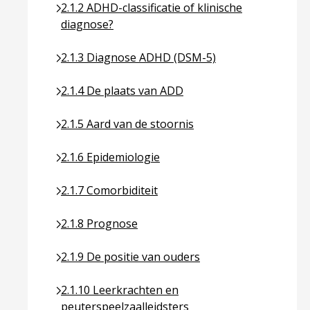
Ga naar pagina over 2.1.2 ADHD-classificatie of k
2.1.2 ADHD-classificatie of klinische
diagnose?
Ga naar pagina over 2.1.3 Diagnose ADHD (DSM-
2.1.3 Diagnose ADHD (DSM-5)
Ga naar pagina over 2.1.4 De plaats van ADD
2.1.4 De plaats van ADD
Ga naar pagina over 2.1.5 Aard van de stoornis
2.1.5 Aard van de stoornis
Ga naar pagina over 2.1.6 Epidemiologie
2.1.6 Epidemiologie
Ga naar pagina over 2.1.7 Comorbiditeit
2.1.7 Comorbiditeit
Ga naar pagina over 2.1.8 Prognose
2.1.8 Prognose
Ga naar pagina over 2.1.9 De positie van ouders
2.1.9 De positie van ouders
Ga naar pagina over 2.1.10 Leerkrachten en peut
2.1.10 Leerkrachten en
peuterspeelzaalleidsters