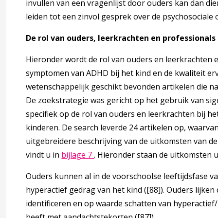
invullen van een vragenlijst door ouders kan dan di
linische diagnose?
leiden tot een zinvol gesprek over de psychosociale 
De rol van ouders, leerkrachten en professional
5)
Hieronder wordt de rol van ouders en leerkrachten e
symptomen van ADHD bij het kind en de kwaliteit e
wetenschappelijk geschikt bevonden artikelen die na
De zoekstrategie was gericht op het gebruik van si
specifiek op de rol van ouders en leerkrachten bij 
kinderen. De search leverde 24 artikelen op, waarvan 
uitgebreidere beschrijving van de uitkomsten van de
Deze linkt opent in een nieuw tab
vindt u in
bijlage 7
. Hieronder staan de uitkomsten u
Ouders kunnen al in de voorschoolse leeftijdsfase va
hyperactief gedrag van het kind (
[88]
). Ouders lijke
erspeelzaalleidsters
identificeren en op waarde schatten van hyperactie
heeft met aandachtstekorten (
[87]
).