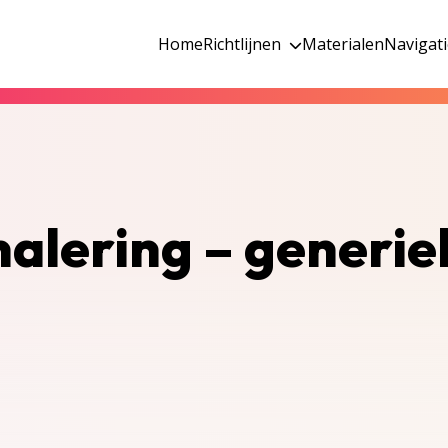
Home
Richtlijnen
Materialen
Navigat
gnalering – generi