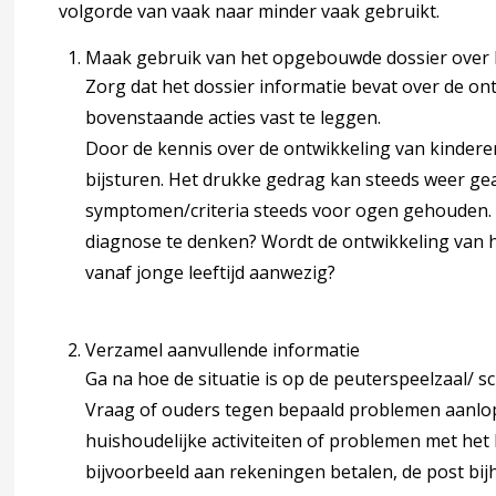
volgorde van vaak naar minder vaak gebruikt.
 op ADHD gerichte instrumenten
Maak gebruik van het opgebouwde dossier over h
Zorg dat het dossier informatie bevat over de on
bovenstaande acties vast te leggen.
 4 Begeleiden en behandelen
accordion over 4 Begeleiden en behandelen
Door de kennis over de ontwikkeling van kindere
bijsturen. Het drukke gedrag kan steeds weer g
symptomen/criteria steeds voor ogen gehouden.
diagnose te denken? Wordt de ontwikkeling van 
vanaf jonge leeftijd aanwezig?
nostiek en behandeling in de tweede lijn
Verzamel aanvullende informatie
atietrouw
Ga na hoe de situatie is op de peuterspeelzaal/ s
Vraag of ouders tegen bepaald problemen aanlop
king
accordion over 5 Samenwerking
huishoudelijke activiteiten of problemen met het
bijvoorbeeld aan rekeningen betalen, de post bijh