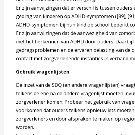
Er zijn aanwijzingen dat er verschil is tussen ouders
gedrag van kinderen op ADHD-symptomen (
[89]
;
[91
ADHD-symptomen bij hun kind op school beperkt corr
Er zijn aanwijzingen dat de aanwezigheid van comorb
met het herkennen van ADHD door ouders. Daarbij lijk
gedragsproblemen en de ervaren belasting van de o
contact met zorgverlenende instanties in verband me
Gebruik vragenlijsten
n ADHD
De inzet van de SDQ (en andere vragenlijsten) vraa
telkens de ene na de andere vragenlijst moeten invu
ng
zorgverlener komen. Probeer het gebruik van vragenl
voorkomen dat ouders telkens opnieuw iets moeten i
entiaaldiagnose
zorgverleners en door afspraken te maken op region
worden.