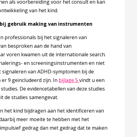
enen als voorbereiding voor het consult en kan
ontwikkeling van het kind.
s bij gebruik making van instrumenten
n professionals bij het signaleren van
rvan besproken aan de hand van
ar voren kwamen uit de internationale search.
gnalerings- en screeningsinstrumenten en niet
het signaleren van ADHD-symptomen bij de
Deze linkt opent in een 
er 9 geïncludeerd zijn. In
bijlage 5
vindt u een
 studies. De evidencetabellen van deze studies
blad
it de studies samengevat.
n het kind bijdragen aan het identificeren van
n daarbij meer moeite te hebben met het
f/impulsief gedrag dan met gedrag dat te maken