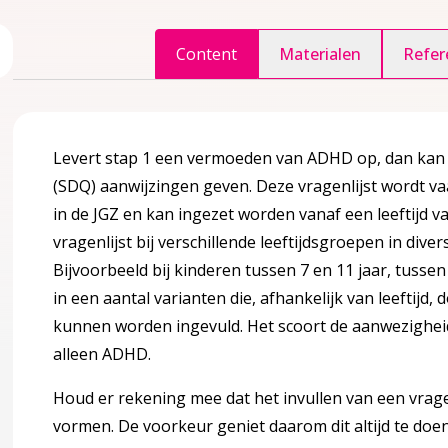
ggle inhoudsopgave
Content
Materialen
Refer
accordion over 1 Inleiding
Levert stap 1 een vermoeden van ADHD op, dan kan d
(SDQ) aanwijzingen geven. Deze vragenlijst wordt v
in de JGZ en kan ingezet worden vanaf een leeftijd v
vragenlijst bij verschillende leeftijdsgroepen in div
gina over 2 Definitie en achtergrond informatie
accordion over 2 Definitie en achtergrond informatie
Bijvoorbeeld bij kinderen tussen 7 en 11 jaar, tussen
in een aantal varianten die, afhankelijk van leeftijd
kunnen worden ingevuld. Het scoort de aanwezigheid
alleen ADHD.
DHD’ en niet een ‘richtlijn gedrags- en concentratieproblem
Houd er rekening mee dat het invullen van een vrage
vormen. De voorkeur geniet daarom dit altijd te doen