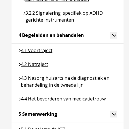
Ga naar pagina over 3.2.2 Signalering: specifiek
3.2.2 Signalering: specifiek op ADHD
gerichte instrumenten
Ga naar pagina over
Toggle 
4 Begeleiden en behandelen
Ga naar pagina over 4.1 Voortraject
4.1 Voortraject
Ga naar pagina over 4.2 Natraject
4.2 Natraject
Ga naar pagina over 4.3 Nazorg huisarts na de diag
4.3 Nazorg huisarts na de diagnostiek en
behandeling in de tweede lijn
Ga naar pagina over 4.4 Het bevorderen van medic
4.4 Het bevorderen van medicatietrouw
Ga naar pagina over 5 Samenwer
Toggle 
5 Samenwerking