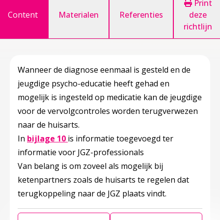
Print
Content
Materialen
Referenties
deze
richtlijn
Wanneer de diagnose eenmaal is gesteld en de
jeugdige psycho-educatie heeft gehad en
mogelijk is ingesteld op medicatie kan de jeugdige
voor de vervolgcontroles worden terugverwezen
naar de huisarts.
Deze linkt opent in een nieuw tabblad
In
bijlage 10
is informatie toegevoegd ter
informatie voor JGZ-professionals
Van belang is om zoveel als mogelijk bij
ketenpartners zoals de huisarts te regelen dat
terugkoppeling naar de JGZ plaats vindt.