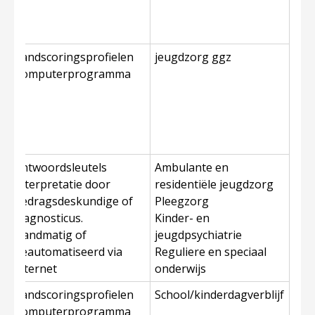
handscoringsprofielen
jeugdzorg ggz
e
Computerprogramma
/
Antwoordsleutels
Ambulante en
Interpretatie door
residentiële jeugdzorg
gedragsdeskundige of
Pleegzorg
diagnosticus.
Kinder- en
Handmatig of
jeugdpsychiatrie
geautomatiseerd via
Reguliere en speciaal
internet
onderwijs
handscoringsprofielen
School/kinderdagverblijf
e
Computerprogramma