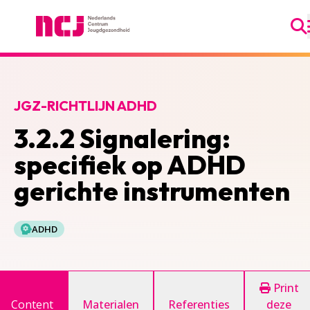
Ga
Nederlands Centrum Jeugdgezondheid
JGZ-RICHTLIJN ADHD
3.2.2 Signalering:
specifiek op ADHD
gerichte instrumenten
ADHD
Print
Content
Materialen
Referenties
deze