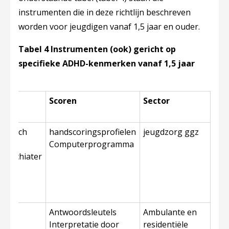
instrumenten die in deze richtlijn beschreven
worden voor jeugdigen vanaf 1,5 jaar en ouder.
Tabel 4 Instrumenten (ook) gericht op
specifieke ADHD-kenmerken vanaf 1,5 jaar
Scoren
Sector
ostisch
handscoringsprofielen
jeugdzorg ggz
Computerprogramma
psychiater
ch
Antwoordsleutels
Ambulante en
ls
Interpretatie door
residentiële