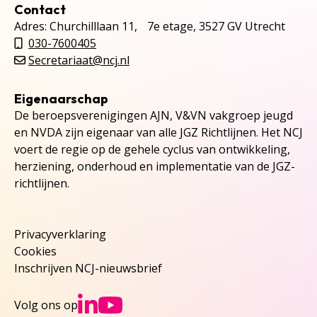
Contact
Adres: Churchilllaan 11, 7e etage, 3527 GV Utrecht
030-7600405
Secretariaat@ncj.nl
Eigenaarschap
De beroepsverenigingen AJN, V&VN vakgroep jeugd
en NVDA zijn eigenaar van alle JGZ Richtlijnen. Het NCJ
voert de regie op de gehele cyclus van ontwikkeling,
herziening, onderhoud en implementatie van de JGZ-
richtlijnen.
Privacyverklaring
Cookies
Inschrijven NCJ-nieuwsbrief
Ga naar NCJs Linked
Ga naar NCJs You
Volg ons op