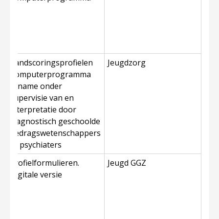
/
handscoringsprofielen
Jeugdzorg
e
Computerprogramma
/
Afname onder
supervisie van en
interpretatie door
diagnostisch geschoolde
gedragswetenschappers
of psychiaters
Profielformulieren.
Jeugd GGZ
s
Digitale versie