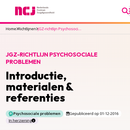
Ga
Nederlands Centrum Jeugdgezondheid
Home
Richtlijnen
JGZ-richtlijn Psychosociale problemen
JGZ-RICHTLIJN PSYCHOSOCIALE
PROBLEMEN
Introductie,
materialen &
referenties
Psychosociale problemen
Gepubliceerd op 01-12-2016
In herziening