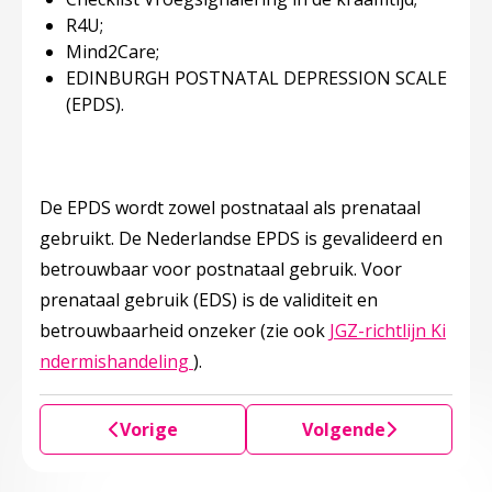
R4U;
Mind2Care;
EDINBURGH POSTNATAL DEPRESSION SCALE
(EPDS).
De EPDS wordt zowel postnataal als prenataal
gebruikt. De Nederlandse EPDS is gevalideerd en
betrouwbaar voor postnataal gebruik. Voor
prenataal gebruik (EDS) is de validiteit en
betrouwbaarheid onzeker (zie ook
JGZ-richtlijn Ki
Deze linkt opent in een nieuw tabbl
ndermishandeling
).
Vorige
Volgende