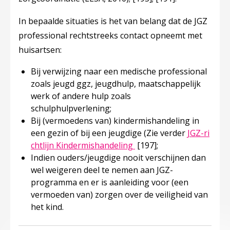
In bepaalde situaties is het van belang dat de JGZ
professional rechtstreeks contact opneemt met
huisartsen:
Bij verwijzing naar een medische professional
zoals jeugd ggz, jeugdhulp, maatschappelijk
werk of andere hulp zoals
schulphulpverlening;
Bij (vermoedens van) kindermishandeling in
een gezin of bij een jeugdige (Zie verder
JGZ-ri
Deze linkt opent in een 
chtlijn Kindermishandeling
[197]
;
Indien ouders/jeugdige nooit verschijnen dan
wel weigeren deel te nemen aan JGZ-
programma en er is aanleiding voor (een
vermoeden van) zorgen over de veiligheid van
het kind.