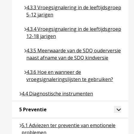
Ga naar pagina over 4.3.3 Vroegsignalering in de 
4.3.3 Vroegsignalering in de leeftijdsgroep
5-12 jarigen
Ga naar pagina over 4.3.4 Vroegsignalering in de 
4.3.4 Vroegsignalering in de leeftijdsgroep
12-18 jarigen
Ga naar pagina over 4.3.5 Meerwaarde van de SD
4.3.5 Meerwaarde van de SDQ ouderversie
naast afname van de SDQ kindversie
Ga naar pagina over 4.3.6 Hoe en wanneer de vro
4.3.6 Hoe en wanneer de
vroegsignaleringslijsten te gebruiken?
Ga naar pagina over 4.4 Diagnostische instrument
4.4 Diagnostische instrumenten
Ga naar pagina over 5 Preventie
Toggle 
5 Preventie
Ga naar pagina over 5.1 Adviezen ter preventie v
5.1 Adviezen ter preventie van emotionele
problemen