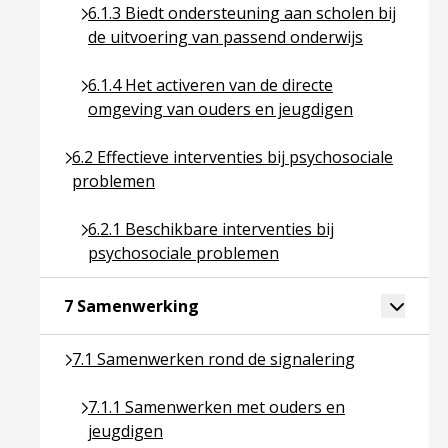
Ga naar pagina over 6.1.3 Biedt ondersteuning aa
6.1.3 Biedt ondersteuning aan scholen bij
de uitvoering van passend onderwijs
Ga naar pagina over 6.1.4 Het activeren van de 
6.1.4 Het activeren van de directe
omgeving van ouders en jeugdigen
Ga naar pagina over 6.2 Effectieve interventies bij
6.2 Effectieve interventies bij psychosociale
problemen
Ga naar pagina over 6.2.1 Beschikbare interventi
6.2.1 Beschikbare interventies bij
psychosociale problemen
Ga naar pagina over 7 Samenwer
Toggle 
7 Samenwerking
Ga naar pagina over 7.1 Samenwerken rond de sign
7.1 Samenwerken rond de signalering
Ga naar pagina over 7.1.1 Samenwerken met oud
7.1.1 Samenwerken met ouders en
jeugdigen