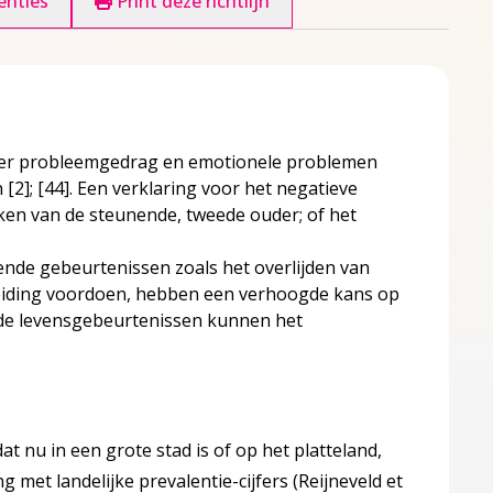
enties
Print deze richtlijn
ker probleemgedrag en emotionele problemen
n
[2]
;
[44]
. Een verklaring voor het negatieve
ken van de steunende, tweede ouder; of het
pende gebeurtenissen zoals het overlijden van
heiding voordoen, hebben een verhoogde kans op
nde levensgebeurtenissen kunnen het
t nu in een grote stad is of op het platteland,
 met landelijke prevalentie-cijfers (Reijneveld et