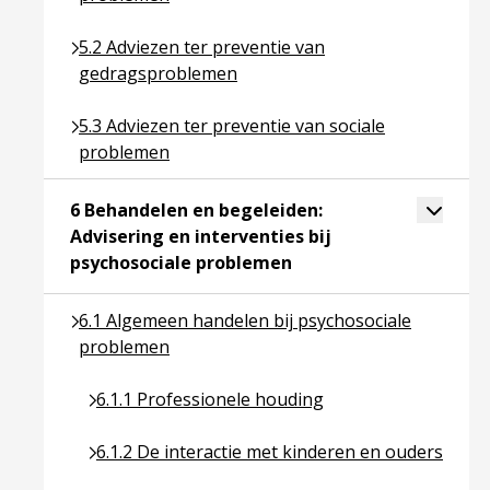
Ga naar pagina over 5.2 Adviezen ter preventie v
5.2 Adviezen ter preventie van
gedragsproblemen
Ga naar pagina over 5.3 Adviezen ter preventie va
5.3 Adviezen ter preventie van sociale
problemen
Toggle 
6 Behandelen en begeleiden:
Advisering en interventies bij
Ga naar pagina over 6 B
psychosociale problemen
Ga naar pagina over 6.1 Algemeen handelen bij ps
6.1 Algemeen handelen bij psychosociale
problemen
Ga naar pagina over 6.1.1 Professionele houding
6.1.1 Professionele houding
Ga naar pagina over 6.1.2 De interactie met kind
6.1.2 De interactie met kinderen en ouders