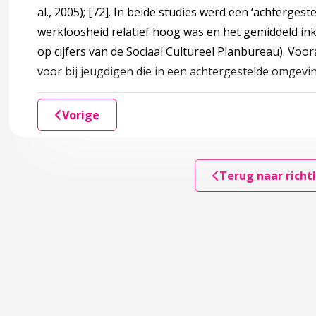
iale problemen
al., 2005);
[72]
. In beide studies werd een ‘achtergest
werkloosheid relatief hoog was en het gemiddeld in
op cijfers van de Sociaal Cultureel Planbureau). Vo
le problemen
voor bij jeugdigen die in een achtergestelde omgevi
ccordion over 3 Risicofactoren en beschermende factoren
 beschermende factoren
Vorige
veau
Terug naar richtl
oniveau: kind
oniveau: ouder
niveau: ouder-kind interactie
veau