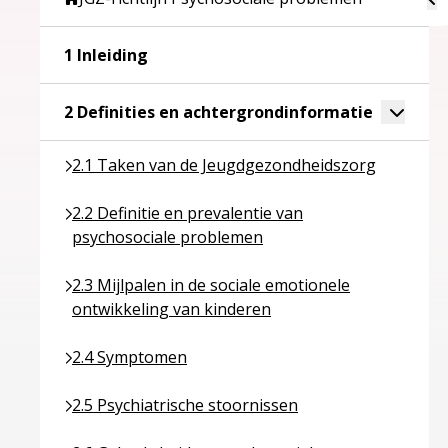
Ga naar pagina over 1 Inleiding
1 Inleiding
Ga naar p
Toggle 
2 Definities en achtergrondinformatie
Ga naar pagina over 2.1 Taken van de Jeugdgezon
2.1 Taken van de Jeugdgezondheidszorg
Ga naar pagina over 2.2 Definitie en prevalentie v
2.2 Definitie en prevalentie van
psychosociale problemen
Ga naar pagina over 2.3 Mijlpalen in de sociale em
2.3 Mijlpalen in de sociale emotionele
ontwikkeling van kinderen
Ga naar pagina over 2.4 Symptomen
2.4 Symptomen
Ga naar pagina over 2.5 Psychiatrische stoornissen
2.5 Psychiatrische stoornissen