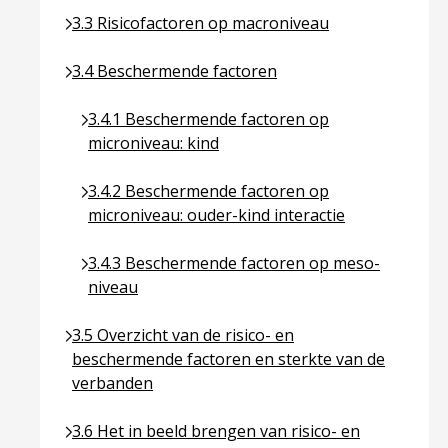
Ga naar pagina over 3.3 Risicofactoren op macroni
3.3 Risicofactoren op macroniveau
Ga naar pagina over 3.4 Beschermende factoren
3.4 Beschermende factoren
Ga naar pagina over 3.4.1 Beschermende factoren
3.4.1 Beschermende factoren op
microniveau: kind
Ga naar pagina over 3.4.2 Beschermende factoren
3.4.2 Beschermende factoren op
microniveau: ouder-kind interactie
Ga naar pagina over 3.4.3 Beschermende factor
3.4.3 Beschermende factoren op meso-
niveau
Ga naar pagina over 3.5 Overzicht van de risico- 
3.5 Overzicht van de risico- en
beschermende factoren en sterkte van de
verbanden
Ga naar pagina over 3.6 Het in beeld brengen van 
3.6 Het in beeld brengen van risico- en