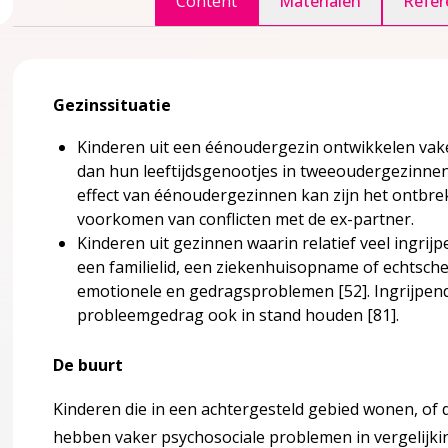
Content
Materialen
Refer
Gezinssituatie
agina over 2 Definities en achtergrondinformatie
accordion over 2 Definities en achtergrondinformatie
Kinderen uit een éénoudergezin ontwikkelen va
dheidszorg
dan hun leeftijdsgenootjes in tweeoudergezinne
effect van éénoudergezinnen kan zijn het ontbre
an psychosociale problemen
voorkomen van conflicten met de ex-partner.
Kinderen uit gezinnen waarin relatief veel ingrij
een familielid, een ziekenhuisopname of echtsc
otionele ontwikkeling van kinderen
emotionele en gedragsproblemen
[52]
. Ingrijpe
probleemgedrag ook in stand houden
[81]
.
De buurt
Kinderen die in een achtergesteld gebied wonen, of da
hebben vaker psychosociale problemen in vergelijking