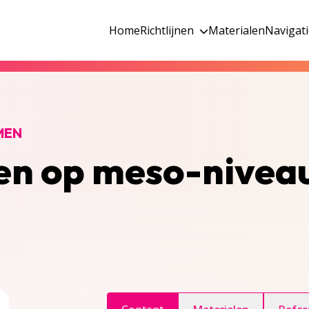
Home
Richtlijnen
Materialen
Navigat
MEN
ren op meso-nivea
ggle inhoudsopgave