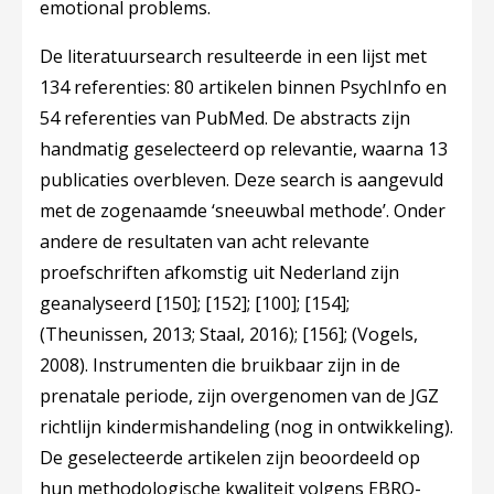
emotional problems.
De literatuursearch resulteerde in een lijst met
134 referenties: 80 artikelen binnen PsychInfo en
54 referenties van PubMed. De abstracts zijn
handmatig geselecteerd op relevantie, waarna 13
publicaties overbleven. Deze search is aangevuld
met de zogenaamde ‘sneeuwbal methode’. Onder
andere de resultaten van acht relevante
proefschriften afkomstig uit Nederland zijn
geanalyseerd
[150]
;
[152]
;
[100]
;
[154]
;
(Theunissen, 2013; Staal, 2016);
[156]
; (Vogels,
2008). Instrumenten die bruikbaar zijn in de
prenatale periode, zijn overgenomen van de JGZ
richtlijn kindermishandeling (nog in ontwikkeling).
De geselecteerde artikelen zijn beoordeeld op
hun methodologische kwaliteit volgens EBRO-