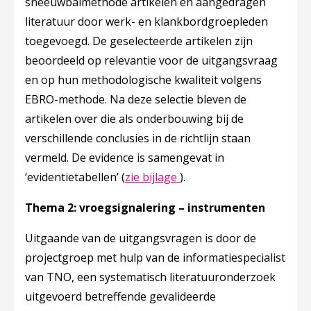
sneeuwbalmethode artikelen en aangedragen
literatuur door werk- en klankbordgroepleden
toegevoegd. De geselecteerde artikelen zijn
beoordeeld op relevantie voor de uitgangsvraag
en op hun methodologische kwaliteit volgens
EBRO-methode. Na deze selectie bleven de
artikelen over die als onderbouwing bij de
verschillende conclusies in de richtlijn staan
vermeld. De evidence is samengevat in
Deze linkt opent in een 
‘evidentietabellen’ (
zie bijlage
).
Thema 2: vroegsignalering – instrumenten
Uitgaande van de uitgangsvragen is door de
projectgroep met hulp van de informatiespecialist
van TNO, een systematisch literatuuronderzoek
uitgevoerd betreffende gevalideerde