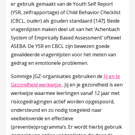
er gebruik gemaakt van de Youth Self Report
(YSR, zelfrapportage) of Child Behavior Checklist
(CBCL, ouder) als gouden standaard
[147]
. Beide
vragenlijsten maken deel uit van het ‘Achenbach
System of Empirically Based Assessment’ oftewel
ASEBA. De YSR en CBCL zijn bewezen goede
gevalideerde vragenlijsten voor het meten van
gedrag en emotionele problemen.
Sommige JGZ-organisaties gebruiken de
Jij en Je
Deze linkt opent in een nieuw t
Gezondheid werkwijze
. Jij en je gezondheid is een
werkwijze waarmee leerlingen vanaf 12 jaar met
risicogedragingen actief worden opgespoord,
ondersteund en zo nodig toegeleid naar
veelbelovende en effectieve
(preventie)programma’s. Er wordt hierbij gebruik