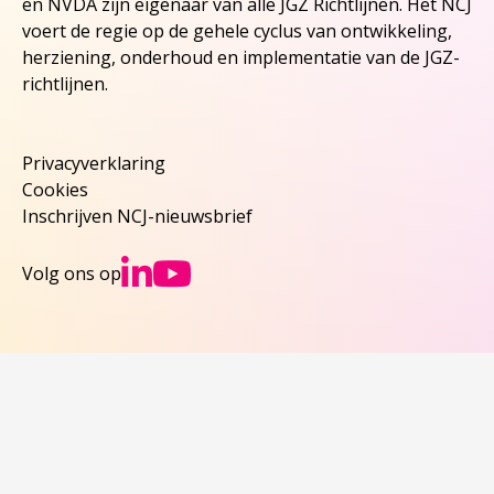
en NVDA zijn eigenaar van alle JGZ Richtlijnen. Het NCJ
voert de regie op de gehele cyclus van ontwikkeling,
herziening, onderhoud en implementatie van de JGZ-
richtlijnen.
Privacyverklaring
Cookies
Inschrijven NCJ-nieuwsbrief
Ga naar NCJs Linked
Ga naar NCJs You
Volg ons op