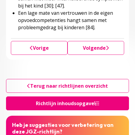
bij het kind
[30]
;
[47]
.
Een lage mate van vertrouwen in de eigen
opvoedcompetenties hangt samen met
probleemgedrag bij kinderen
[84]
.
Vorige
Volgende
Terug naar richtlijnen overzicht
Richtlijn inhoudsopgave
Heb je suggesties voor verbetering van
deze JGZ-richtlijn?