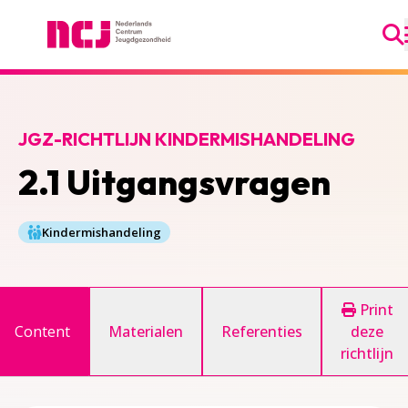
Ga
Nederlands Centrum Jeugdgezondheid
JGZ-RICHTLIJN KINDERMISHANDELING
2.1 Uitgangsvragen
Kindermishandeling
Print
Content
Materialen
Referenties
deze
richtlijn