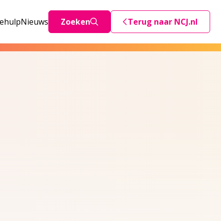
iehulp
Nieuws
Zoeken
Terug naar NCJ.nl
Deze link stuurt je teru