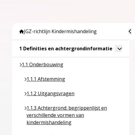
To
JGZ-richtlijn Kindermishandeling
Ga naar p
Toggle 
1 Definities en achtergrondinformatie
Ga naar pagina over 1.1 Onderbouwing
1.1 Onderbouwing
Ga naar pagina over 1.1.1 Afstemming
1.1.1 Afstemming
Ga naar pagina over 1.1.2 Uitgangsvragen
1.1.2 Uitgangsvragen
Ga naar pagina over 1.1.3 Achtergrond: begrippe
1.1.3 Achtergrond: begrippenlijst en
verschillende vormen van
kindermishandeling