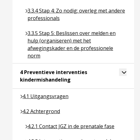
Ga naar pagina over 3.3.4 Stap 4: Zo nodig: over
3.3.4 Stap 4: Zo nodig: overleg met andere
professionals
Ga naar pagina over 3.3.5 Stap 5: Beslissen ove
3.3.5 Stap 5: Beslissen over melden en
hulp (organiseren) met het
afwegingskader en de professionele
norm
Toggle 
4 Preventieve interventies
Ga naar pagina over 4 Preven
kindermishandeling
Ga naar pagina over 4.1 Uitgangsvragen
4.1 Uitgangsvragen
Ga naar pagina over 4.2 Achtergrond
4.2 Achtergrond
Ga naar pagina over 4.2.1 Contact JGZ in de prena
4.2.1 Contact JGZ in de prenatale fase