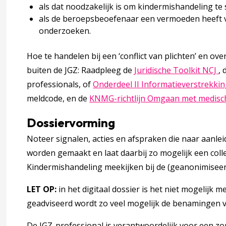
staande) ouders met verhoogd risico
als dat noodzakelijk is om kindermishandeling te
als de beroepsbeoefenaar een vermoeden heeft van
onderzoeken.
venties gericht op opvoedvaardigheden
Hoe te handelen bij een ‘conflict van plichten’ en ov
De
buiten de JGZ: Raadpleeg de
Juridische Toolkit NCJ
, 
p het stoppen en herstellen van kindermishandeling
professionals, of
Onderdeel II Informatieverstrekki
meldcode, en de
KNMG-richtlijn Omgaan met medis
s) wetenschappelijk bewijs
Dossiervorming
Noteer signalen, acties en afspraken die naar aanl
worden gemaakt en laat daarbij zo mogelijk een coll
Kindermishandeling meekijken bij de (geanonimiseer
oording
accordion over 5 Verantwoording
LET OP:
in het digitaal dossier is het niet mogelijk 
oek
geadviseerd wordt zo veel mogelijk de benamingen
De JGZ-professional is verantwoordelijk voor een z