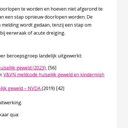
doorlopen te worden en hoeven niet afgerond te
kan een stap opnieuw doorlopen worden. De
n melding wordt gedaan, tenzij een stap om
bij eerwraak of acute dreiging.
per beroepsgroep landelijk uitgewerkt:
Deze linkt opent in een nieuw tabblad
iselijk geweld (2023)
[56]
n:
V&VN meldcode huiselijk geweld en kindermish
bblad
Deze linkt opent in een nieuw tabblad
elijk geweld – NVDA
(2019)
[42]
uitwerking.
kaar qua:
g en huiselijk geweld