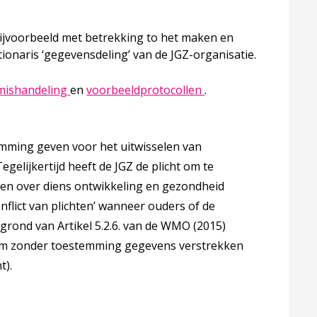
ijvoorbeeld met betrekking to het maken en
ctionaris ‘gegevensdeling’ van de JGZ-organisatie.
e professionele norm
Deze linkt opent in een nieuw tabblad
Deze linkt opent in 
rmishandeling
en
voorbeeldprotocollen
.
emming geven voor het uitwisselen van
ng
gelijkertijd heeft de JGZ de plicht om te
gen over diens ontwikkeling en gezondheid
onflict van plichten’ wanneer ouders of de
grond van Artikel 5.2.6. van de WMO (2015)
m zonder toestemming gegevens verstrekken
t).