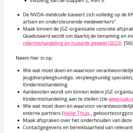
invulling van de stappen 2, 4 en 5.
code kindermishandeling en huiselijk geweld
De NVDA-meldcode baseert zich volledig op de 
artsen en ondersteunende medewerkers”.
Maak binnen de JGZ-organisatie concrete afspraken
Geadviseerd wordt om daarbij de benaming en in
Deze
Kindermishandeling en huiselijk geweld
ndermishandeling en huiselijk geweld (2023)
[56]
Neem hier in op:
de
Wie wat moet doen en waarvoor verantwoordelijk
jeugdverpleegkundige, verpleegkundig specialist
en van signalen
Kindermishandeling.
Aanbevolen wordt om binnen iedere JGZ-organisa
Kindermishandeling aan te stellen (
zie
www.lvak.n
ega’s en veilig Thuis
Wie wat moet doen en waarvoor verantwoordelijk
Deze linkt opent i
externe partners (
Veilig Thuis
, geboortezorgprof
Maak afspraken over het onderhouden van deze r
der(s) en jeugdige
Contactgegevens en bereikbaarheid van relevante