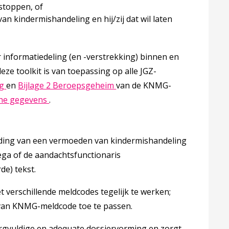
 stoppen, of
 kindermishandeling en hij/zij dat wil laten
er informatiedeling (en -verstrekking) binnen en
ze linkt opent in een nieuw tabblad
deze toolkit is van toepassing op alle JGZ-
Deze linkt opent in een nieuw tabblad
Deze linkt opent in een nieu
ng
en
Bijlage 2 Beroepsgeheim
van de KNMG-
Deze linkt opent in een nieuw tabblad
che gegevens
.
eiding van een vermoeden van kindermishandeling
ega of de aandachtsfunctionaris
de) tekst.
met verschillende meldcodes tegelijk te werken;
 van KNMG-meldcode toe te passen.
orgvuldige en adequate dossiervorming en zorgt