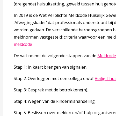
(dreigende) huisuitzetting, geweld tussen huisgenot
e gevolgen van kindermishandeling
In 2019 is de Wet Verplichte Meldcode Huiselijk Gew
‘
Afwegingskader
’ dat professionals ondersteunt bij 
worden gedaan. De verschillende beroepsgroepen 
meldnormen vastgesteld: criteria waarvoor een meldi
 voor mishandeling
meldcode
De wet noemt de volgende stappen van de
Meldcod
 factoren
Stap 1: In kaart brengen van signalen.
 mishandeling
Stap 2: Overleggen met een collega en/of
Veilig Thu
accordion over 2 Signaleren
Stap 3: Gesprek met de betrokkene(n).
Stap 4: Wegen van de kindermishandeling.
Stap 5: Beslissen over melden en/of hulp organisere