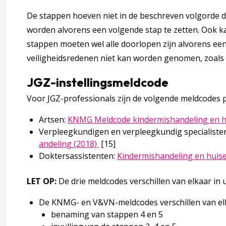
De stappen hoeven niet in de beschreven volgorde 
worden alvorens een volgende stap te zetten. Ook 
ringsinstrumenten
stappen moeten wel alle doorlopen zijn alvorens ee
veiligheidsredenen niet kan worden genomen, zoals 
JGZ-instellingsmeldcode
Voor JGZ-professionals zijn de volgende meldcodes 
Artsen:
KNMG Meldcode kindermishandeling en hu
erschap
Verpleegkundigen en verpleegkundig specialiste
Deze linkt opent in een nieuw ta
andeling (2018)
[15]
eldcode Huiselijk geweld en kindermishandeling?
Doktersassistenten:
Kindermishandeling en huis
LET OP:
De drie meldcodes verschillen van elkaar in 
s) wetenschappelijk bewijs
De KNMG- en V&VN-meldcodes verschillen van el
benaming van stappen 4 en 5
ccordion over 3 Werken met de Meldcode kindermishandelin