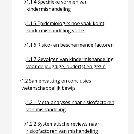
Ga naar pagina over 1.1.4 Specifieke vormen van
1.1.4 Specifieke vormen van
kindermishandeling
Ga naar pagina over 1.1.5 Epidemiologie: hoe va
1.1.5 Epidemiologie: hoe vaak komt
kindermishandeling voor?
Ga naar pagina over 1.1.6 Risico- en beschermen
1.1.6 Risico- en beschermende factoren
Ga naar pagina over 1.1.7 Gevolgen van kindermi
1.1.7 Gevolgen van kindermishandeling
voor de jeugdige, ouder(s) en gezin
Ga naar pagina over 1.2 Samenvatting en conclusie
1.2 Samenvatting en conclusies
wetenschappelijk bewijs
Ga naar pagina over 1.2.1 Meta-analyses naar ri
1.2.1 Meta-analyses naar risicofactoren
van mishandeling
Ga naar pagina over 1.2.2 Systematische reviews 
1.2.2 Systematische reviews naar
risicofactoren van mishandeling