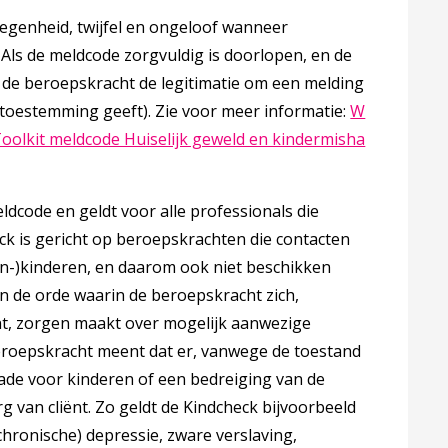
legenheid, twijfel en ongeloof wanneer
Als de meldcode zorgvuldig is doorlopen, en de
it de beroepskracht de legitimatie om een melding
toestemming geeft). Zie voor meer informatie:
W
 opent in een nieuw tabblad
oolkit meldcode Huiselijk geweld en kindermisha
ldcode en geldt voor alle professionals die
ck is gericht op beroepskrachten die contacten
in-)kinderen, en daarom ook niet beschikken
aan de orde waarin de beroepskracht zich,
ënt, zorgen maakt over mogelijk aanwezige
beroepskracht meent dat er, vanwege de toestand
schade voor kinderen of een bedreiging van de
rg van cliënt. Zo geldt de Kindcheck bijvoorbeeld
(chronische) depressie, zware verslaving,