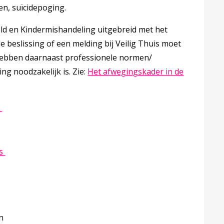
en, suïcidepoging.
eld en Kindermishandeling uitgebreid met het
de beslissing of een melding bij Veilig Thuis moet
hebben daarnaast professionele normen/
ng noodzakelijk is. Zie:
Het afwegingskader in de
Deze linkt opent in een nieuw tabblad
e
Deze linkt opent in een nieuw tabblad
is
n