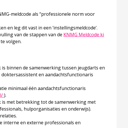
KNMG-meldcode als “professionele norm voor
 en leg dit vast in een ‘instellingsmeldcode’.
vulling van de stappen van de
KNMG Meldcode ki
 linkt opent in een nieuw tabblad
te volgen.
 is binnen de samenwerking tussen jeugdarts en
, doktersassistent en aandachtsfunctionaris
tie minimaal één aandachtsfunctionaris
Deze linkt opent in een nieuw tabblad
l/
).
 is met betrekking tot de samenwerking met
n een nieuw tabblad
essionals, hulporganisaties en onderwijs).
elaties.
 interne en externe professionals en