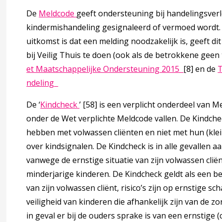
 kindermishandeling
Deze linkt opent in een nieuw tabblad
De
Meldcode
geeft ondersteuning bij handelingsver
kindermishandeling gesignaleerd of vermoed wordt. 
ak komt kindermishandeling voor?
uitkomst is dat een melding noodzakelijk is, geeft d
bij Veilig Thuis te doen (ook als de betrokkene
geen
Deze linkt
et Maatschappelijke Ondersteuning 2015
[8]
en de
T
de factoren
Deze linkt opent in een nieuw tabblad
ndeling
shandeling voor de jeugdige, ouder(s) en gezin
Deze linkt opent in een nieuw tabblad
De
‘
Kindcheck
’
[58]
is een verplicht onderdeel van Me
onder de Wet verplichte Meldcode vallen. De Kindche
hebben met volwassen cliënten en niet met hun (kle
s wetenschappelijk bewijs
over kindsignalen. De Kindcheck is in alle gevallen 
vanwege de ernstige situatie van zijn volwassen cli
sicofactoren van mishandeling
minderjarige kinderen. De Kindcheck geldt als een 
van zijn volwassen cliënt, risico’s zijn op ernstige 
veiligheid van kinderen die afhankelijk zijn van de zo
naar risicofactoren van mishandeling
in geval er bij de ouders sprake is van een ernstige 