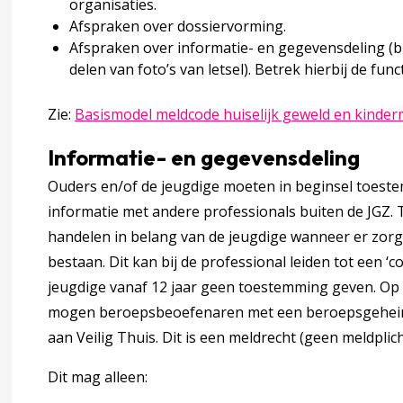
organisaties.
Afspraken over dossiervorming.
leg met andere professionals
Afspraken over informatie- en gegevensdeling (b
delen van foto’s van letsel). Betrek hierbij de fun
r melden en hulp (organiseren) met het afwegingskader en d
Zie:
Basismodel meldcode huiselijk geweld en kinde
Informatie- en gegevensdeling
Ouders en/of de jeugdige moeten in beginsel toest
accordion over 4 Preventieve interventies kindermishandeli
informatie met andere professionals buiten de JGZ. Te
tieve interventies kindermishandeling
handelen in belang van de jeugdige wanneer er zor
bestaan. Dit kan bij de professional leiden tot een ‘c
jeugdige vanaf 12 jaar geen toestemming geven. Op 
mogen beroepsbeoefenaren met een beroepsgehei
aan Veilig Thuis. Dit is een meldrecht (geen meldplich
tale fase
Dit mag alleen: