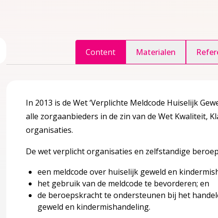
ggle inhoudsopgave
Content
Materialen
Refer
agina over 1 Definities en achtergrondinformatie
accordion over 1 Definities en achtergrondinformatie
In 2013 is de
Wet ‘Verplichte Meldcode Huiselijk Gew
alle zorgaanbieders in de zin van de Wet Kwaliteit, K
organisaties.
De wet verplicht organisaties en zelfstandige bero
een meldcode over huiselijk geweld en kindermisha
nlijst en verschillende vormen van kindermishandeling
het gebruik van de meldcode te bevorderen; en
de beroepskracht te ondersteunen bij het handele
geweld en kindermishandeling.