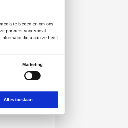
 media te bieden en om ons
ze partners voor social
nformatie die u aan ze heeft
Marketing
 Als zij de vraag
Alles toestaan
ening, wordt het