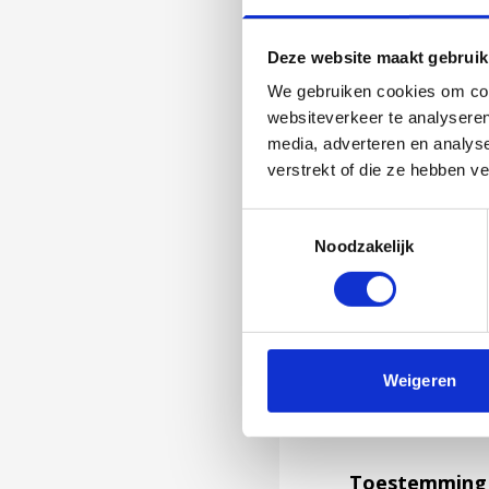
Deze website maakt gebruik
We gebruiken cookies om cont
websiteverkeer te analyseren
media, adverteren en analys
verstrekt of die ze hebben v
Toestemmingsselectie
Noodzakelijk
Jouw feedback wor
Weigeren
niet kunnen bea
feedback formuli
Toestemming