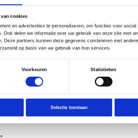
 van cookies
ent en advertenties te personaliseren, om functies voor social
. Ook delen we informatie over uw gebruik van onze site met on
e. Deze partners kunnen deze gegevens combineren met andere i
erzameld op basis van uw gebruik van hun services.
Voorkeuren
Statistieken
dt verwerkt door de adviseurs van het team richtlijnen NCJ.
Selectie toestaan
ntwoorden of als feedback meegenomen wordt met de herzi
er gedeeld met de richtlijnontwikkelaars.
*