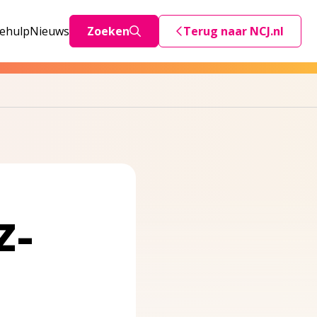
iehulp
Nieuws
Zoeken
Terug naar NCJ.nl
Deze link stuurt je teru
Z-