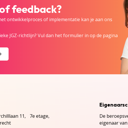
 of feedback?
 het ontwikkelproces of implementatie kan je aan ons
eke JGZ-richtlijn? Vul dan het formulier in op de pagina
Eigenaars
chilllaan 11, 7e etage,
De beroepsve
recht
eigenaar van 