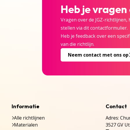
Heb je vragen
Vragen over de JGZ-richtlijnen,
stellen via dit contactformulier.
Heb je feedback over een specifi
van die richtlijn.
Neem contact met ons op
Informatie
Contact
Alle richtlijnen
Adres: Chur
Materialen
3527 GV Ut