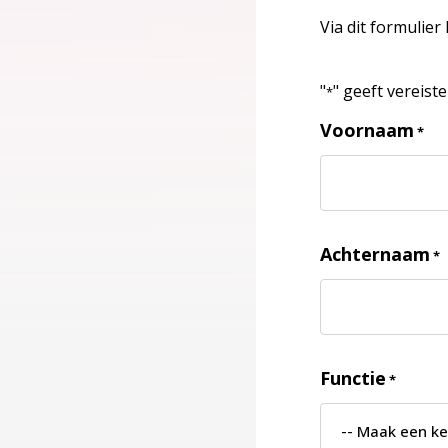
Via dit formulier
"
" geeft vereist
*
Voornaam
*
Achternaam
*
Functie
*