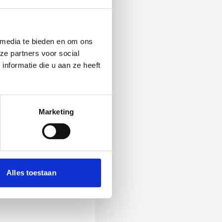
 media te bieden en om ons
ze partners voor social
nformatie die u aan ze heeft
Marketing
 Als zij de vraag
Alles toestaan
ening, wordt het