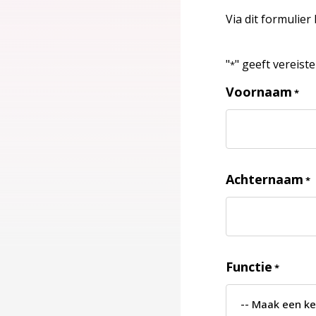
Via dit formulier
"
" geeft vereist
*
Voornaam
*
Achternaam
*
Functie
*