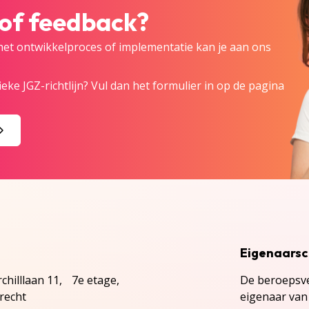
 of feedback?
 het ontwikkelproces of implementatie kan je aan ons
eke JGZ-richtlijn? Vul dan het formulier in op de pagina
Eigenaars
chilllaan 11, 7e etage,
De beroepsve
recht
eigenaar van 