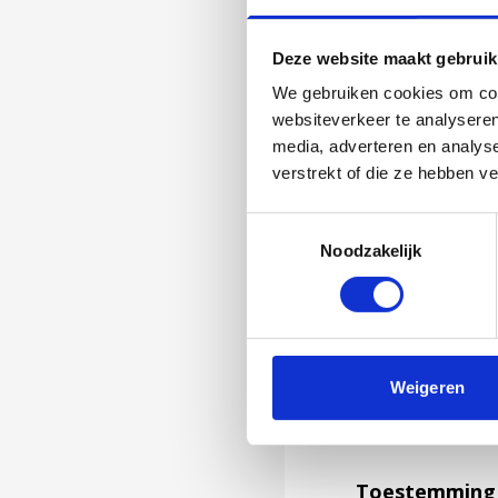
Deze website maakt gebruik
We gebruiken cookies om cont
websiteverkeer te analyseren
media, adverteren en analys
verstrekt of die ze hebben v
Toestemmingsselectie
Noodzakelijk
Jouw feedback wor
Weigeren
niet kunnen bea
feedback formuli
Toestemming