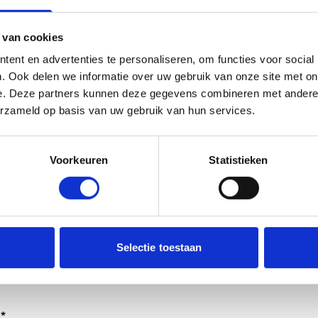
 van cookies
ent en advertenties te personaliseren, om functies voor social
. Ook delen we informatie over uw gebruik van onze site met on
e. Deze partners kunnen deze gegevens combineren met andere i
erzameld op basis van uw gebruik van hun services.
Voorkeuren
Statistieken
dt verwerkt door de adviseurs van het team richtlijnen NCJ.
Selectie toestaan
ntwoorden of als feedback meegenomen wordt met de herzi
er gedeeld met de richtlijnontwikkelaars.
*