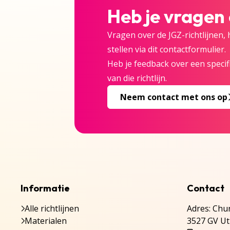
Heb je vragen
Vragen over de JGZ-richtlijnen,
stellen via dit contactformulier.
Heb je feedback over een specifi
van die richtlijn.
Neem contact met ons op
Informatie
Contact
Alle richtlijnen
Adres: Chur
Materialen
3527 GV Ut