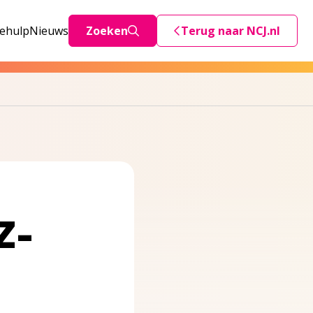
iehulp
Nieuws
Zoeken
Terug naar NCJ.nl
Deze link stuurt je teru
Z-