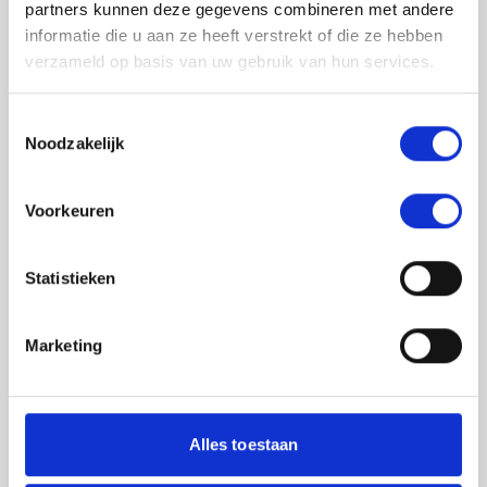
partners kunnen deze gegevens combineren met andere
informatie die u aan ze heeft verstrekt of die ze hebben
verzameld op basis van uw gebruik van hun services.
Toestemmingsselectie
Noodzakelijk
Jouw feedback wordt verwerkt door de
Voorkeuren
adviseurs van het team richtlijnen NCJ. Als zij
de vraag niet kunnen beantwoorden of als
feedback meegenomen wordt met de
Statistieken
herziening, wordt het feedback formulier
gedeeld met de richtlijnontwikkelaars.
Marketing
Toestemming
*
Ik ga akkoord dat mijn gegevens
worden gedeeld met de
Alles toestaan
richtlijnontwikkelaars die betrokken