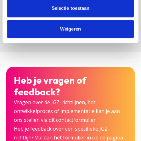
zijn bij deze JGZ-richtlijn.
Selectie toestaan
Versturen
Weigeren
Heb je vragen of
feedback?
Vragen over de JGZ-richtlijnen, het
ontwikkelproces of implementatie kan je aan
ons stellen via dit contactformulier.
Heb je feedback over een specifieke JGZ-
richtlijn? Vul dan het formulier in op de pagina