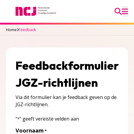
Ga na
Nederlands Centrum Jeugdgezondheid
M
Home
Feedback
Feedbackformulier
JGZ-richtlijnen
Via dit formulier kan je feedback geven op de
JGZ-richtlijnen.
"
" geeft vereiste velden aan
*
Voornaam
*