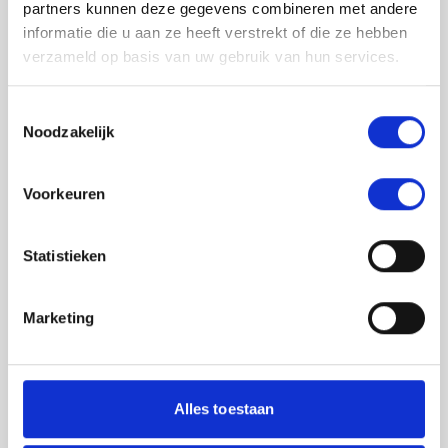
partners kunnen deze gegevens combineren met andere
informatie die u aan ze heeft verstrekt of die ze hebben
verzameld op basis van uw gebruik van hun services.
Toestemmingsselectie
Noodzakelijk
Jouw feedback wordt verwerkt door de
Voorkeuren
adviseurs van het team richtlijnen NCJ. Als zij
de vraag niet kunnen beantwoorden of als
feedback meegenomen wordt met de
Statistieken
herziening, wordt het feedback formulier
gedeeld met de richtlijnontwikkelaars.
Marketing
Toestemming
*
Ik ga akkoord dat mijn gegevens
worden gedeeld met de
Alles toestaan
richtlijnontwikkelaars die betrokken