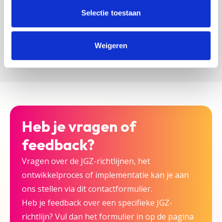
zijn bij deze JGZ-richtlijn.
Selectie toestaan
Versturen
Weigeren
Heb je vragen of
feedback?
Vragen over de JGZ-richtlijnen, het
ontwikkelproces of implementatie kan je aan
ons stellen via dit contactformulier.
Heb je feedback over een specifieke JGZ-
richtlijn? Vul dan het formulier in op de pagina