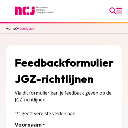
Ga na
Nederlands Centrum Jeugdgezondheid
M
Home
Feedback
Feedbackformulier
JGZ-richtlijnen
Via dit formulier kan je feedback geven op de
JGZ-richtlijnen.
"
" geeft vereiste velden aan
*
Voornaam
*