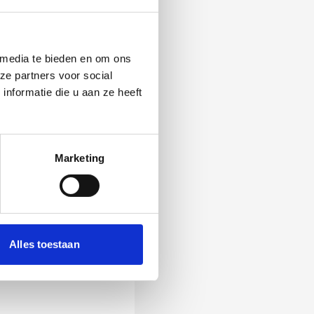
 media te bieden en om ons
ze partners voor social
nformatie die u aan ze heeft
Marketing
 Als zij de vraag
Alles toestaan
ening, wordt het