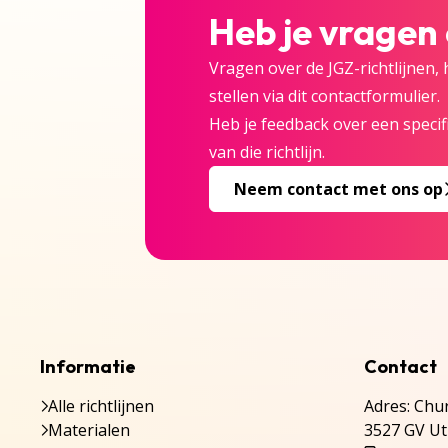
Heb je vragen
Vragen over de JGZ-richtlijnen,
stellen via dit contactformulier.
Heb je feedback over een specifi
van die richtlijn.
Neem contact met ons op
Informatie
Contact
Alle richtlijnen
Adres: Chur
Materialen
3527 GV Ut