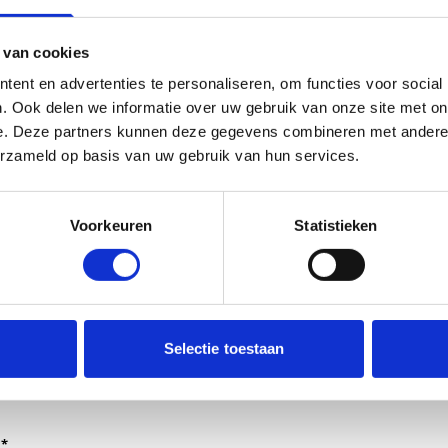
 van cookies
ent en advertenties te personaliseren, om functies voor social
. Ook delen we informatie over uw gebruik van onze site met on
e. Deze partners kunnen deze gegevens combineren met andere i
erzameld op basis van uw gebruik van hun services.
Voorkeuren
Statistieken
dt verwerkt door de adviseurs van het team richtlijnen NCJ.
Selectie toestaan
ntwoorden of als feedback meegenomen wordt met de herzi
er gedeeld met de richtlijnontwikkelaars.
*