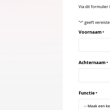
Via dit formulier
"
" geeft vereist
*
Voornaam
*
Achternaam
*
Functie
*