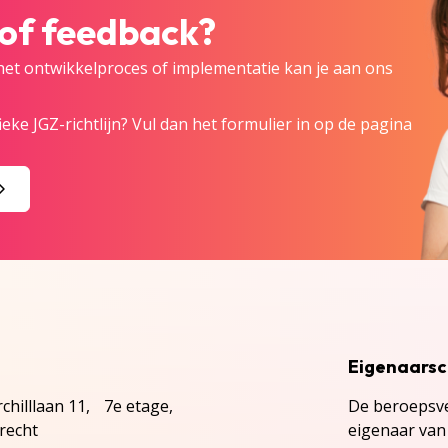
 of feedback?
 het ontwikkelproces of implementatie kan je aan ons
eke JGZ-richtlijn? Vul dan het formulier in op de pagina
Eigenaars
chilllaan 11, 7e etage,
De beroepsve
recht
eigenaar van 