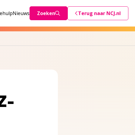
iehulp
Nieuws
Zoeken
Terug naar NCJ.nl
Deze link stuurt je teru
Z-