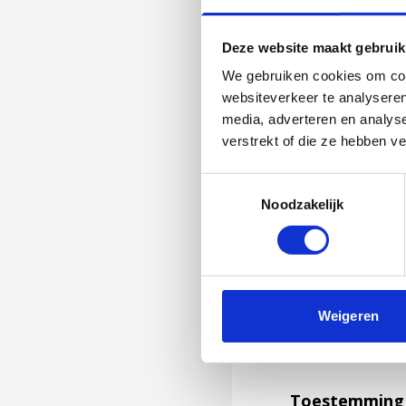
Deze website maakt gebruik
We gebruiken cookies om cont
websiteverkeer te analyseren
media, adverteren en analys
verstrekt of die ze hebben v
Toestemmingsselectie
Noodzakelijk
Jouw feedback wor
Weigeren
niet kunnen bea
feedback formuli
Toestemming