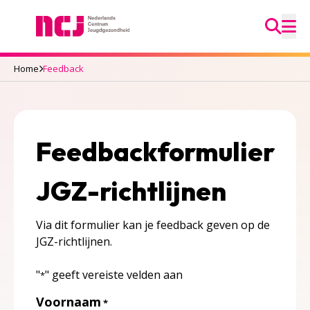
Ga na
Nederlands Centrum Jeugdgezondheid
M
Home
Feedback
Feedbackformulier
JGZ-richtlijnen
Via dit formulier kan je feedback geven op de
JGZ-richtlijnen.
"
" geeft vereiste velden aan
*
Voornaam
*