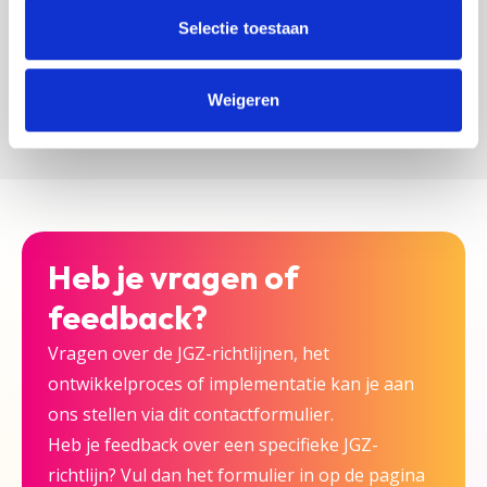
zijn bij deze JGZ-richtlijn.
Selectie toestaan
Versturen
Weigeren
Heb je vragen of
feedback?
Vragen over de JGZ-richtlijnen, het
ontwikkelproces of implementatie kan je aan
ons stellen via dit contactformulier.
Heb je feedback over een specifieke JGZ-
richtlijn? Vul dan het formulier in op de pagina