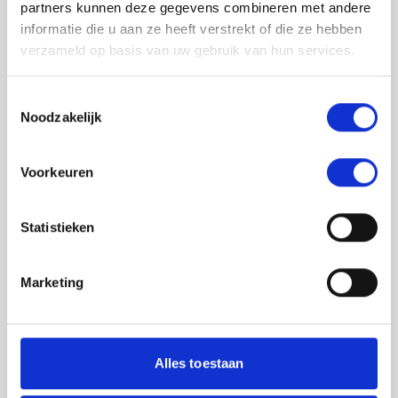
partners kunnen deze gegevens combineren met andere
informatie die u aan ze heeft verstrekt of die ze hebben
verzameld op basis van uw gebruik van hun services.
Toestemmingsselectie
Noodzakelijk
Jouw feedback wordt verwerkt door de
Voorkeuren
adviseurs van het team richtlijnen NCJ. Als zij
de vraag niet kunnen beantwoorden of als
feedback meegenomen wordt met de
Statistieken
herziening, wordt het feedback formulier
gedeeld met de richtlijnontwikkelaars.
Marketing
Toestemming
*
Ik ga akkoord dat mijn gegevens
worden gedeeld met de
Alles toestaan
richtlijnontwikkelaars die betrokken