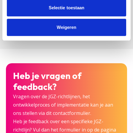
zijn bij deze JGZ-richtlijn.
Selectie toestaan
Versturen
Weigeren
Heb je vragen of
feedback?
Vragen over de JGZ-richtlijnen, het
ontwikkelproces of implementatie kan je aan
ons stellen via dit contactformulier.
Heb je feedback over een specifieke JGZ-
richtlijn? Vul dan het formulier in op de pagina