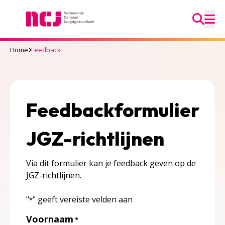
Ga na
Nederlands Centrum Jeugdgezondheid
M
Home
Feedback
Feedbackformulier
JGZ-richtlijnen
Via dit formulier kan je feedback geven op de
JGZ-richtlijnen.
"
" geeft vereiste velden aan
*
Voornaam
*