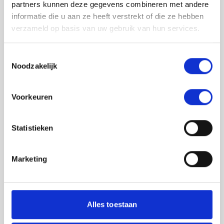
partners kunnen deze gegevens combineren met andere
informatie die u aan ze heeft verstrekt of die ze hebben
verzameld op basis van uw gebruik van hun services.
Toestemmingsselectie
Noodzakelijk
Jouw feedback wordt verwerkt door de
Voorkeuren
adviseurs van het team richtlijnen NCJ. Als zij
de vraag niet kunnen beantwoorden of als
feedback meegenomen wordt met de
Statistieken
herziening, wordt het feedback formulier
gedeeld met de richtlijnontwikkelaars.
Marketing
Toestemming
*
Ik ga akkoord dat mijn gegevens
worden gedeeld met de
Alles toestaan
richtlijnontwikkelaars die betrokken