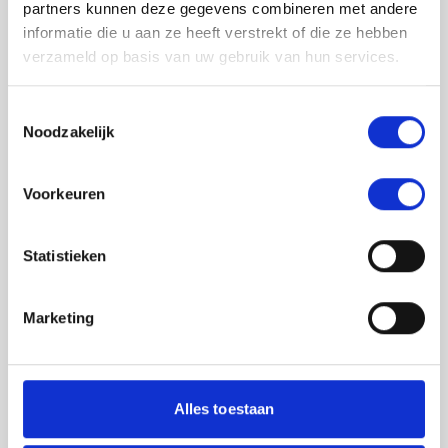
partners kunnen deze gegevens combineren met andere
informatie die u aan ze heeft verstrekt of die ze hebben
verzameld op basis van uw gebruik van hun services.
Toestemmingsselectie
Noodzakelijk
Jouw feedback wordt verwerkt door de
Voorkeuren
adviseurs van het team richtlijnen NCJ. Als zij
de vraag niet kunnen beantwoorden of als
feedback meegenomen wordt met de
Statistieken
herziening, wordt het feedback formulier
gedeeld met de richtlijnontwikkelaars.
Marketing
Toestemming
*
Ik ga akkoord dat mijn gegevens
worden gedeeld met de
Alles toestaan
richtlijnontwikkelaars die betrokken