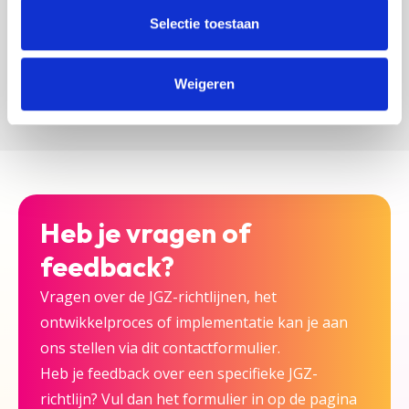
zijn bij deze JGZ-richtlijn.
Selectie toestaan
Versturen
Weigeren
Heb je vragen of
feedback?
Vragen over de JGZ-richtlijnen, het
ontwikkelproces of implementatie kan je aan
ons stellen via dit contactformulier.
Heb je feedback over een specifieke JGZ-
richtlijn? Vul dan het formulier in op de pagina