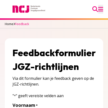
Ga na
Nederlands Centrum Jeugdgezondheid
M
Home
Feedback
Feedbackformulier
JGZ-richtlijnen
Via dit formulier kan je feedback geven op de
JGZ-richtlijnen.
"
" geeft vereiste velden aan
*
Voornaam
*