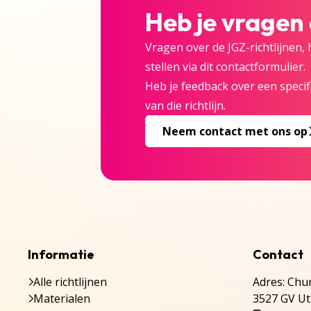
Heb je vragen
Vragen over de JGZ-richtlijnen,
stellen via dit contactformulier.
Heb je feedback over een specifi
van die richtlijn.
Neem contact met ons op
Informatie
Contact
Alle richtlijnen
Adres: Chur
Materialen
3527 GV Ut