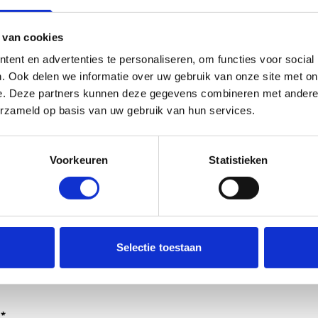
 van cookies
ent en advertenties te personaliseren, om functies voor social
. Ook delen we informatie over uw gebruik van onze site met on
e. Deze partners kunnen deze gegevens combineren met andere i
erzameld op basis van uw gebruik van hun services.
Voorkeuren
Statistieken
dt verwerkt door de adviseurs van het team richtlijnen NCJ.
Selectie toestaan
ntwoorden of als feedback meegenomen wordt met de herzi
er gedeeld met de richtlijnontwikkelaars.
*