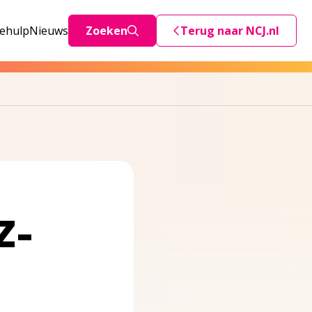
iehulp
Nieuws
Zoeken
Terug naar NCJ.nl
Deze link stuurt je teru
Z-