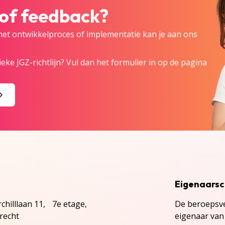
 of feedback?
 het ontwikkelproces of implementatie kan je aan ons
eke JGZ-richtlijn? Vul dan het formulier in op de pagina
Eigenaars
chilllaan 11, 7e etage,
De beroepsve
recht
eigenaar van 