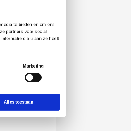
 media te bieden en om ons
ze partners voor social
nformatie die u aan ze heeft
Marketing
 Als zij de vraag
Alles toestaan
ening, wordt het