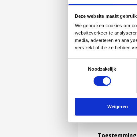
Deze website maakt gebruik
We gebruiken cookies om cont
websiteverkeer te analyseren
media, adverteren en analys
verstrekt of die ze hebben v
Toestemmingsselectie
Noodzakelijk
Jouw feedback wor
Weigeren
niet kunnen bea
feedback formuli
Toestemming