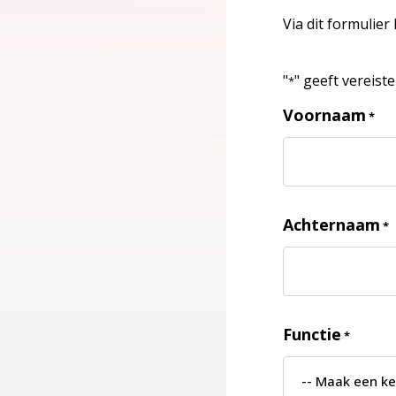
Via dit formulier
"
" geeft vereist
*
Voornaam
*
Achternaam
*
Functie
*