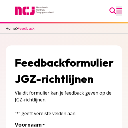
Ga na
Nederlands Centrum Jeugdgezondheid
M
Home
Feedback
Feedbackformulier
JGZ-richtlijnen
Via dit formulier kan je feedback geven op de
JGZ-richtlijnen.
"
" geeft vereiste velden aan
*
Voornaam
*