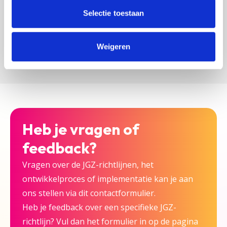
zijn bij deze JGZ-richtlijn.
Selectie toestaan
Versturen
Weigeren
Heb je vragen of
feedback?
Vragen over de JGZ-richtlijnen, het
ontwikkelproces of implementatie kan je aan
ons stellen via dit contactformulier.
Heb je feedback over een specifieke JGZ-
richtlijn? Vul dan het formulier in op de pagina