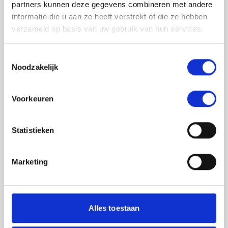
partners kunnen deze gegevens combineren met andere
informatie die u aan ze heeft verstrekt of die ze hebben
verzameld op basis van uw gebruik van hun services.
Toestemmingsselectie
Noodzakelijk
Jouw feedback wordt verwerkt door de
Voorkeuren
adviseurs van het team richtlijnen NCJ. Als zij
de vraag niet kunnen beantwoorden of als
feedback meegenomen wordt met de
Statistieken
herziening, wordt het feedback formulier
gedeeld met de richtlijnontwikkelaars.
Marketing
Toestemming
*
Ik ga akkoord dat mijn gegevens
worden gedeeld met de
Alles toestaan
richtlijnontwikkelaars die betrokken