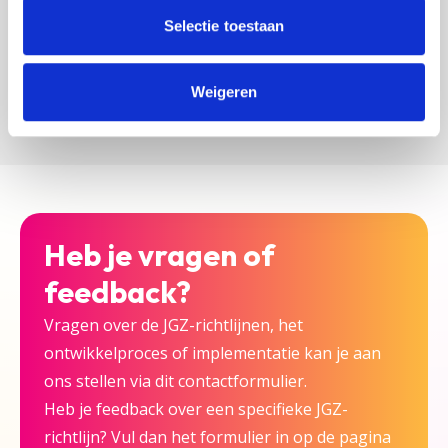
zijn bij deze JGZ-richtlijn.
Selectie toestaan
Versturen
Weigeren
Heb je vragen of
feedback?
Vragen over de JGZ-richtlijnen, het
ontwikkelproces of implementatie kan je aan
ons stellen via dit contactformulier.
Heb je feedback over een specifieke JGZ-
richtlijn? Vul dan het formulier in op de pagina