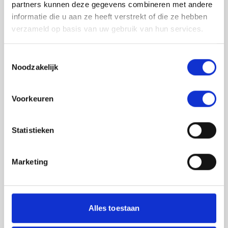
partners kunnen deze gegevens combineren met andere
informatie die u aan ze heeft verstrekt of die ze hebben
verzameld op basis van uw gebruik van hun services.
Toestemmingsselectie
Noodzakelijk
Jouw feedback wordt verwerkt door de
Voorkeuren
adviseurs van het team richtlijnen NCJ. Als zij
de vraag niet kunnen beantwoorden of als
feedback meegenomen wordt met de
Statistieken
herziening, wordt het feedback formulier
gedeeld met de richtlijnontwikkelaars.
Marketing
Toestemming
*
Ik ga akkoord dat mijn gegevens
worden gedeeld met de
Alles toestaan
richtlijnontwikkelaars die betrokken