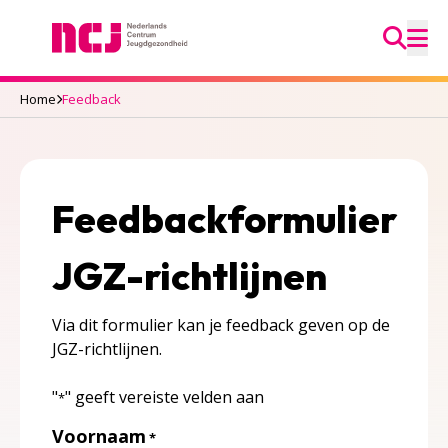
Ga na
Nederlands Centrum Jeugdgezondheid
M
Home
Feedback
Feedbackformulier
JGZ-richtlijnen
Via dit formulier kan je feedback geven op de
JGZ-richtlijnen.
"
" geeft vereiste velden aan
*
Voornaam
*