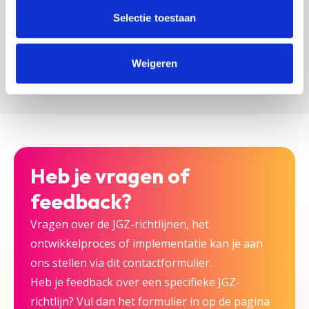
zijn bij deze JGZ-richtlijn.
Selectie toestaan
Versturen
Weigeren
Heb je vragen of
feedback?
Vragen over de JGZ-richtlijnen, het
ontwikkelproces of implementatie kan je aan
ons stellen via dit contactformulier.
Heb je feedback over een specifieke JGZ-
richtlijn? Vul dan het formulier in op de pagina