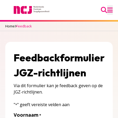
Ga na
Nederlands Centrum Jeugdgezondheid
M
Home
Feedback
Feedbackformulier
JGZ-richtlijnen
Via dit formulier kan je feedback geven op de
JGZ-richtlijnen.
"
" geeft vereiste velden aan
*
Voornaam
*