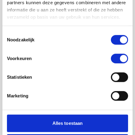
partners kunnen deze gegevens combineren met andere
informatie die u aan ze heeft verstrekt of die ze hebben
verzameld op basis van uw gebruik van hun services.
Toestemmingsselectie
Noodzakelijk
Jouw feedback wordt verwerkt door de
Voorkeuren
adviseurs van het team richtlijnen NCJ. Als zij
de vraag niet kunnen beantwoorden of als
feedback meegenomen wordt met de
Statistieken
herziening, wordt het feedback formulier
gedeeld met de richtlijnontwikkelaars.
Marketing
Toestemming
*
Ik ga akkoord dat mijn gegevens
worden gedeeld met de
Alles toestaan
richtlijnontwikkelaars die betrokken