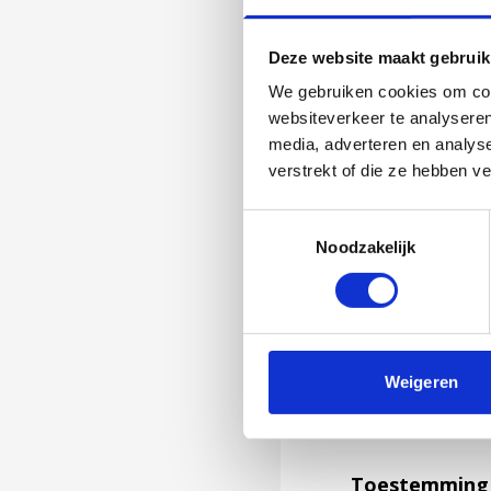
Deze website maakt gebruik
We gebruiken cookies om cont
websiteverkeer te analyseren
media, adverteren en analys
verstrekt of die ze hebben v
Toestemmingsselectie
Noodzakelijk
Jouw feedback wor
Weigeren
niet kunnen bea
feedback formuli
Toestemming