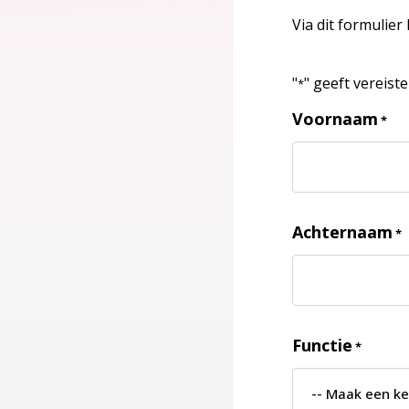
Via dit formulier
"
" geeft vereist
*
Voornaam
*
Achternaam
*
Functie
*