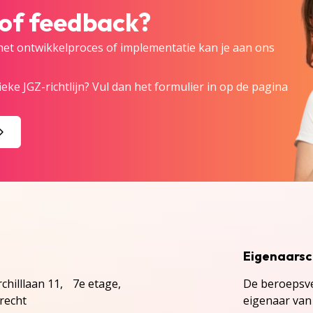
 of feedback?
 het ontwikkelproces of implementatie kan je aan ons
eke JGZ-richtlijn? Vul dan het formulier in op de pagina
Eigenaars
chilllaan 11, 7e etage,
De beroepsve
recht
eigenaar van 