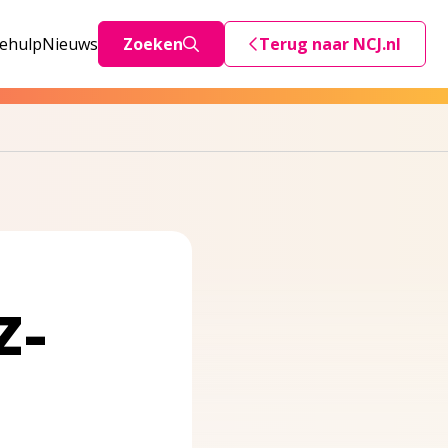
iehulp
Nieuws
Zoeken
Terug naar NCJ.nl
Deze link stuurt je teru
Z-