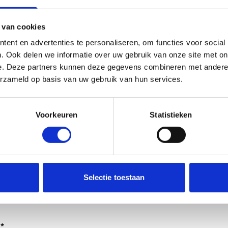
 van cookies
ent en advertenties te personaliseren, om functies voor social
. Ook delen we informatie over uw gebruik van onze site met on
e. Deze partners kunnen deze gegevens combineren met andere i
erzameld op basis van uw gebruik van hun services.
Voorkeuren
Statistieken
dt verwerkt door de adviseurs van het team richtlijnen NCJ.
Selectie toestaan
ntwoorden of als feedback meegenomen wordt met de herzi
er gedeeld met de richtlijnontwikkelaars.
*