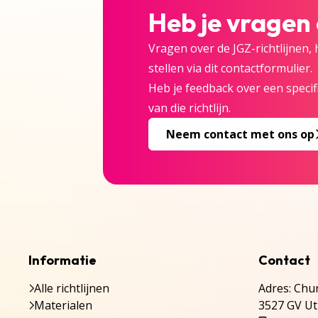
Heb je vragen
Vragen over de JGZ-richtlijnen,
stellen via dit contactformulier.
Heb je feedback over een specifi
van die richtlijn.
Neem contact met ons op
Informatie
Contact
Alle richtlijnen
Adres: Chur
Materialen
3527 GV Ut