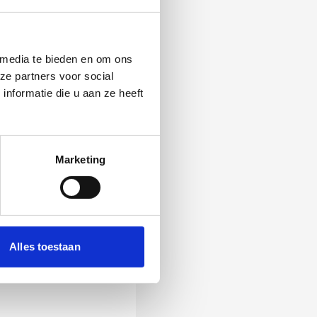
 media te bieden en om ons
ze partners voor social
nformatie die u aan ze heeft
Marketing
 Als zij de vraag
Alles toestaan
ening, wordt het