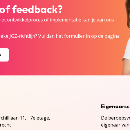
 of feedback?
 het ontwikkelproces of implementatie kan je aan ons
eke JGZ-richtlijn? Vul dan het formulier in op de pagina
Eigenaars
chilllaan 11, 7e etage,
De beroepsve
recht
eigenaar van 