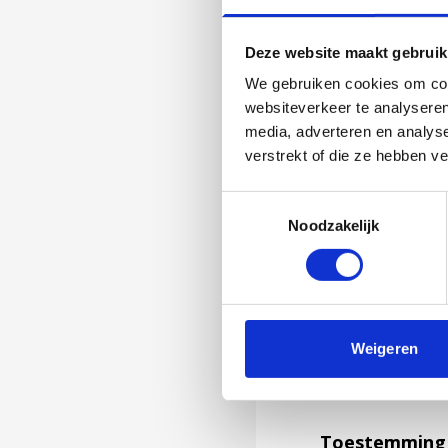
Deze website maakt gebruik
We gebruiken cookies om cont
websiteverkeer te analyseren
media, adverteren en analys
verstrekt of die ze hebben v
Toestemmingsselectie
Noodzakelijk
Jouw feedback wor
Weigeren
niet kunnen bea
feedback formuli
Toestemming