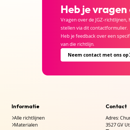
Heb je vragen
Vragen over de JGZ-richtlijnen,
stellen via dit contactformulier.
Heb je feedback over een specifi
van die richtlijn.
Neem contact met ons op
Informatie
Contact
Alle richtlijnen
Adres: Chur
Materialen
3527 GV Ut