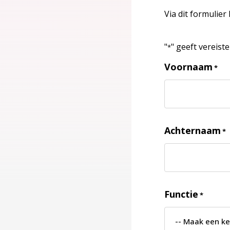
Via dit formulier
"
" geeft vereist
*
Voornaam
*
Achternaam
*
Functie
*