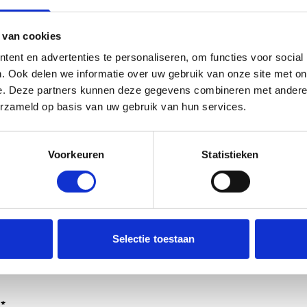
 van cookies
ent en advertenties te personaliseren, om functies voor social
. Ook delen we informatie over uw gebruik van onze site met on
e. Deze partners kunnen deze gegevens combineren met andere i
erzameld op basis van uw gebruik van hun services.
Voorkeuren
Statistieken
dt verwerkt door de adviseurs van het team richtlijnen NCJ.
Selectie toestaan
ntwoorden of als feedback meegenomen wordt met de herzi
er gedeeld met de richtlijnontwikkelaars.
*