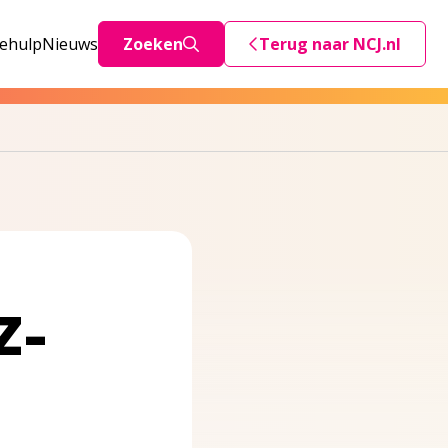
iehulp
Nieuws
Zoeken
Terug naar NCJ.nl
Deze link stuurt je teru
Z-