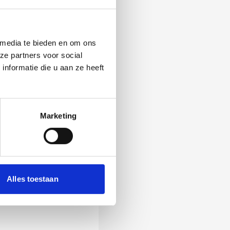
 media te bieden en om ons
ze partners voor social
nformatie die u aan ze heeft
Marketing
 Als zij de vraag
Alles toestaan
ening, wordt het