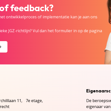
 of feedback?
 het ontwikkelproces of implementatie kan je aan ons
eke JGZ-richtlijn? Vul dan het formulier in op de pagina
Eigenaars
chilllaan 11, 7e etage,
De beroepsve
recht
eigenaar van 