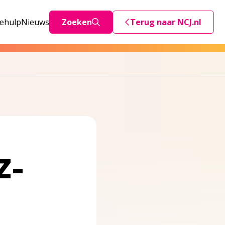
iehulp
Nieuws
Zoeken
Terug naar NCJ.nl
Deze link stuurt je teru
Z-