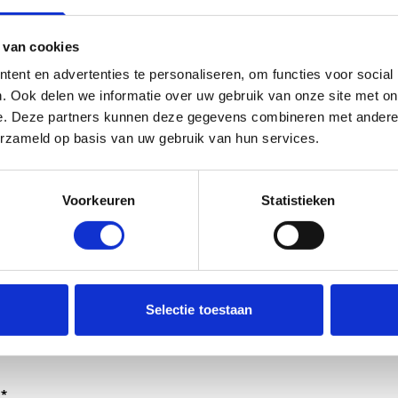
 van cookies
ent en advertenties te personaliseren, om functies voor social
. Ook delen we informatie over uw gebruik van onze site met on
e. Deze partners kunnen deze gegevens combineren met andere i
erzameld op basis van uw gebruik van hun services.
Voorkeuren
Statistieken
dt verwerkt door de adviseurs van het team richtlijnen NCJ.
Selectie toestaan
ntwoorden of als feedback meegenomen wordt met de herzi
er gedeeld met de richtlijnontwikkelaars.
*