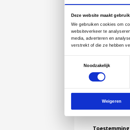
Deze website maakt gebruik
We gebruiken cookies om cont
websiteverkeer te analyseren
media, adverteren en analys
verstrekt of die ze hebben v
Toestemmingsselectie
Noodzakelijk
Jouw feedback wor
Weigeren
niet kunnen bea
feedback formuli
Toestemming