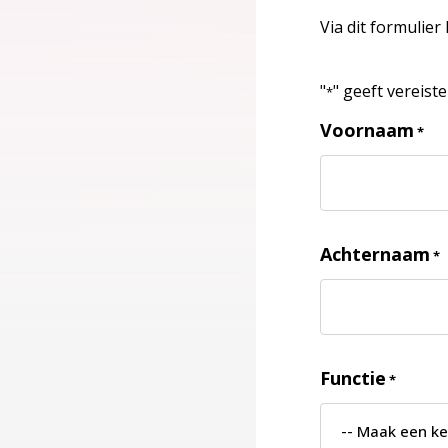
Via dit formulier
"
" geeft vereist
*
Voornaam
*
Achternaam
*
Functie
*