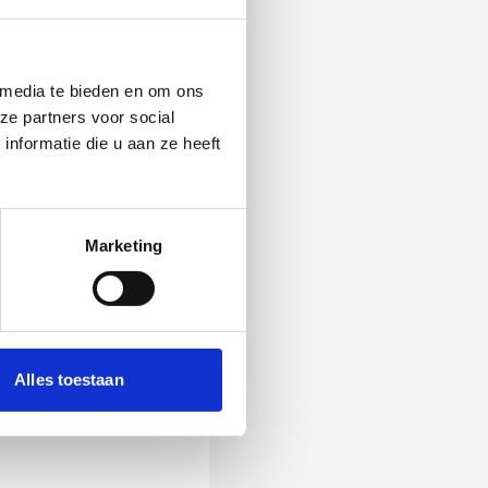
 media te bieden en om ons
ze partners voor social
nformatie die u aan ze heeft
Marketing
 Als zij de vraag
Alles toestaan
ening, wordt het