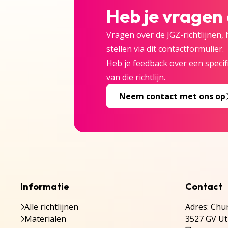
Heb je vragen
Vragen over de JGZ-richtlijnen,
stellen via dit contactformulier.
Heb je feedback over een specifi
van die richtlijn.
Neem contact met ons op
Informatie
Contact
Alle richtlijnen
Adres: Chur
Materialen
3527 GV Ut