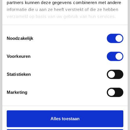
partners kunnen deze gegevens combineren met andere
informatie die u aan ze heeft verstrekt of die ze hebben
verzameld op basis van uw gebruik van hun services.
Toestemmingsselectie
Noodzakelijk
Jouw feedback wordt verwerkt door de
Voorkeuren
adviseurs van het team richtlijnen NCJ. Als zij
de vraag niet kunnen beantwoorden of als
feedback meegenomen wordt met de
Statistieken
herziening, wordt het feedback formulier
gedeeld met de richtlijnontwikkelaars.
Marketing
Toestemming
*
Ik ga akkoord dat mijn gegevens
worden gedeeld met de
Alles toestaan
richtlijnontwikkelaars die betrokken