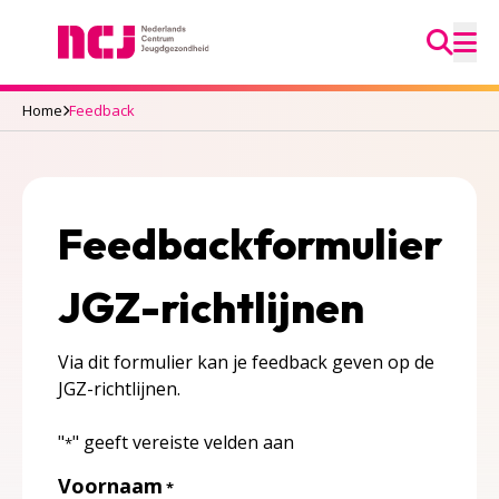
Ga na
Nederlands Centrum Jeugdgezondheid
M
Home
Feedback
Feedbackformulier
JGZ-richtlijnen
Via dit formulier kan je feedback geven op de
JGZ-richtlijnen.
"
" geeft vereiste velden aan
*
Voornaam
*