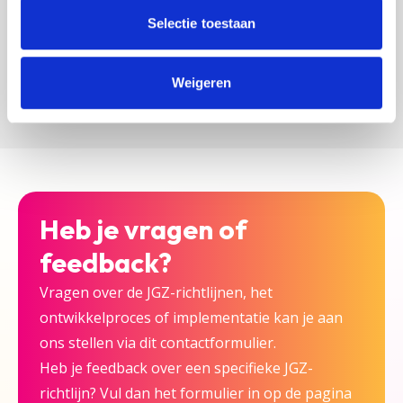
zijn bij deze JGZ-richtlijn.
Selectie toestaan
Versturen
Weigeren
Heb je vragen of
feedback?
Vragen over de JGZ-richtlijnen, het
ontwikkelproces of implementatie kan je aan
ons stellen via dit contactformulier.
Heb je feedback over een specifieke JGZ-
richtlijn? Vul dan het formulier in op de pagina