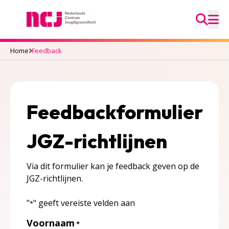
Ga na
Nederlands Centrum Jeugdgezondheid
M
Home
Feedback
Feedbackformulier
JGZ-richtlijnen
Via dit formulier kan je feedback geven op de
JGZ-richtlijnen.
"
" geeft vereiste velden aan
*
Voornaam
*