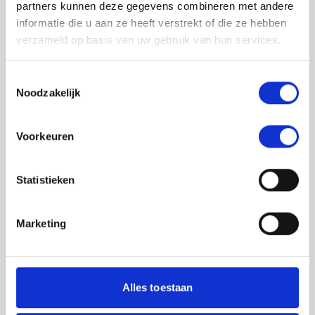
partners kunnen deze gegevens combineren met andere
informatie die u aan ze heeft verstrekt of die ze hebben
verzameld op basis van uw gebruik van hun services.
Toestemmingsselectie
Noodzakelijk
Jouw feedback wordt verwerkt door de
Voorkeuren
adviseurs van het team richtlijnen NCJ. Als zij
de vraag niet kunnen beantwoorden of als
feedback meegenomen wordt met de
Statistieken
herziening, wordt het feedback formulier
gedeeld met de richtlijnontwikkelaars.
Marketing
Toestemming
*
Ik ga akkoord dat mijn gegevens
worden gedeeld met de
Alles toestaan
richtlijnontwikkelaars die betrokken