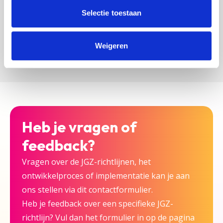
zijn bij deze JGZ-richtlijn.
Selectie toestaan
Versturen
Weigeren
Heb je vragen of
feedback?
Vragen over de JGZ-richtlijnen, het
ontwikkelproces of implementatie kan je aan
ons stellen via dit contactformulier.
Heb je feedback over een specifieke JGZ-
richtlijn? Vul dan het formulier in op de pagina