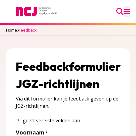
Ga na
Nederlands Centrum Jeugdgezondheid
M
Home
Feedback
Feedbackformulier
JGZ-richtlijnen
Via dit formulier kan je feedback geven op de
JGZ-richtlijnen.
"
" geeft vereiste velden aan
*
Voornaam
*