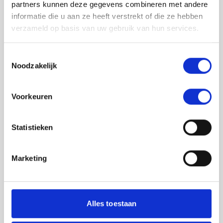
partners kunnen deze gegevens combineren met andere
informatie die u aan ze heeft verstrekt of die ze hebben
verzameld op basis van uw gebruik van hun services.
Toestemmingsselectie
Noodzakelijk
Jouw feedback wordt verwerkt door de
Voorkeuren
adviseurs van het team richtlijnen NCJ. Als zij
de vraag niet kunnen beantwoorden of als
feedback meegenomen wordt met de
Statistieken
herziening, wordt het feedback formulier
gedeeld met de richtlijnontwikkelaars.
Marketing
Toestemming
*
Ik ga akkoord dat mijn gegevens
worden gedeeld met de
Alles toestaan
richtlijnontwikkelaars die betrokken