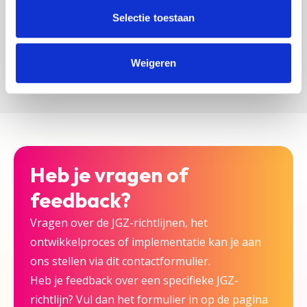
zijn bij deze JGZ-richtlijn.
Selectie toestaan
Versturen
Weigeren
Heb je vragen of
feedback?
Vragen over de JGZ-richtlijnen, het
ontwikkelproces of implementatie kan je aan
ons stellen via dit contactformulier.
Heb je feedback over een specifieke JGZ-
richtlijn? Vul dan het formulier in op de pagina