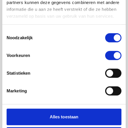
partners kunnen deze gegevens combineren met andere
informatie die u aan ze heeft verstrekt of die ze hebben
verzameld op basis van uw gebruik van hun services.
Toestemmingsselectie
Noodzakelijk
Jouw feedback wordt verwerkt door de
Voorkeuren
adviseurs van het team richtlijnen NCJ. Als zij
de vraag niet kunnen beantwoorden of als
feedback meegenomen wordt met de
Statistieken
herziening, wordt het feedback formulier
gedeeld met de richtlijnontwikkelaars.
Marketing
Toestemming
*
Ik ga akkoord dat mijn gegevens
worden gedeeld met de
Alles toestaan
richtlijnontwikkelaars die betrokken