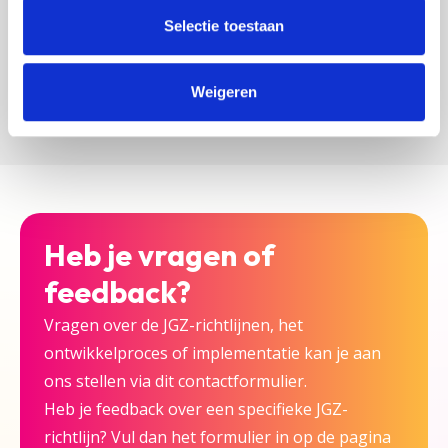
zijn bij deze JGZ-richtlijn.
Selectie toestaan
Versturen
Weigeren
Heb je vragen of
feedback?
Vragen over de JGZ-richtlijnen, het
ontwikkelproces of implementatie kan je aan
ons stellen via dit contactformulier.
Heb je feedback over een specifieke JGZ-
richtlijn? Vul dan het formulier in op de pagina