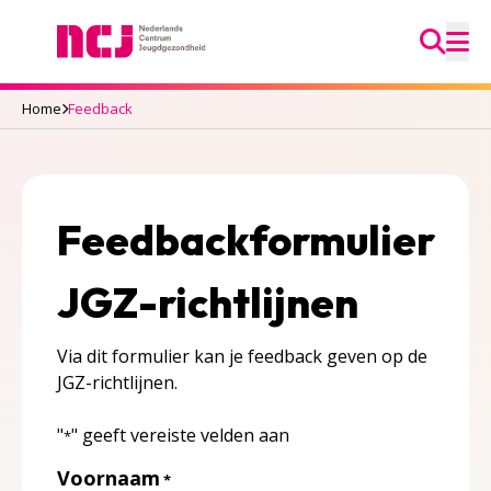
Ga na
Nederlands Centrum Jeugdgezondheid
M
Home
Feedback
Feedbackformulier
JGZ-richtlijnen
Via dit formulier kan je feedback geven op de
JGZ-richtlijnen.
"
" geeft vereiste velden aan
*
Voornaam
*