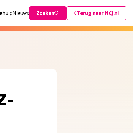
iehulp
Nieuws
Zoeken
Terug naar NCJ.nl
Deze link stuurt je teru
Z-