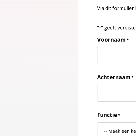
Via dit formulier
"
" geeft vereist
*
Voornaam
*
Achternaam
*
Functie
*