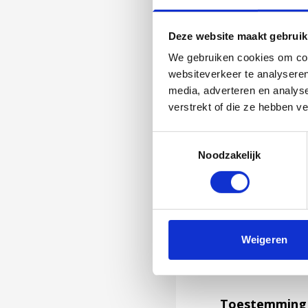
Deze website maakt gebruik
We gebruiken cookies om cont
websiteverkeer te analyseren
media, adverteren en analys
verstrekt of die ze hebben v
Toestemmingsselectie
Noodzakelijk
Jouw feedback wor
Weigeren
niet kunnen bea
feedback formuli
Toestemming