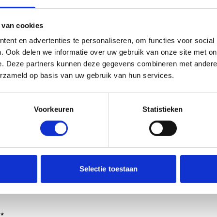
 van cookies
ent en advertenties te personaliseren, om functies voor social
. Ook delen we informatie over uw gebruik van onze site met on
e. Deze partners kunnen deze gegevens combineren met andere i
erzameld op basis van uw gebruik van hun services.
Voorkeuren
Statistieken
dt verwerkt door de adviseurs van het team richtlijnen NCJ.
Selectie toestaan
ntwoorden of als feedback meegenomen wordt met de herzi
er gedeeld met de richtlijnontwikkelaars.
*