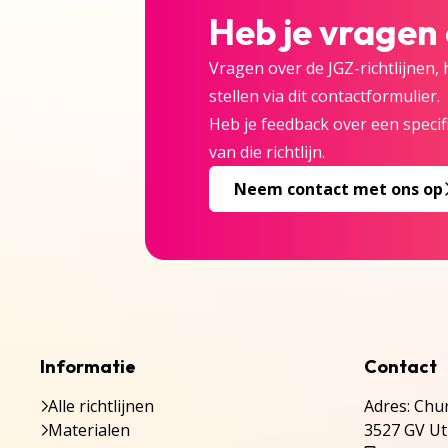
Heb je vragen
Vragen over de JGZ-richtlijnen,
stellen via dit contactformulier.
Heb je feedback over een specifi
van die richtlijn.
Neem contact met ons op
Informatie
Contact
Alle richtlijnen
Adres: Chur
Materialen
3527 GV Ut