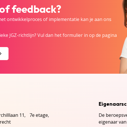
 of feedback?
 het ontwikkelproces of implementatie kan je aan ons
eke JGZ-richtlijn? Vul dan het formulier in op de pagina
Eigenaars
chilllaan 11, 7e etage,
De beroepsve
recht
eigenaar van 