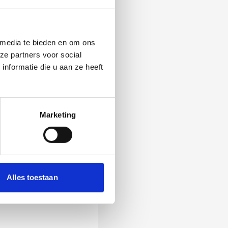
 media te bieden en om ons
ze partners voor social
nformatie die u aan ze heeft
Marketing
 Als zij de vraag
Alles toestaan
ening, wordt het