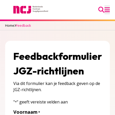
Ga na
Nederlands Centrum Jeugdgezondheid
M
Home
Feedback
Feedbackformulier
JGZ-richtlijnen
Via dit formulier kan je feedback geven op de
JGZ-richtlijnen.
"
" geeft vereiste velden aan
*
Voornaam
*