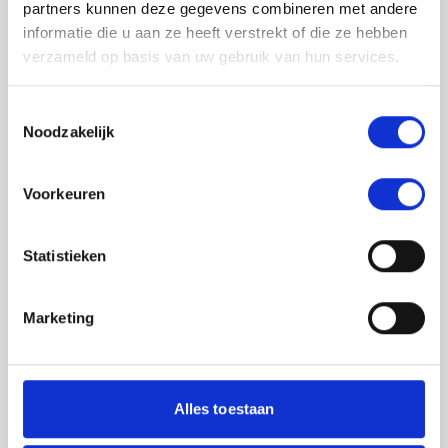
partners kunnen deze gegevens combineren met andere
informatie die u aan ze heeft verstrekt of die ze hebben
verzameld op basis van uw gebruik van hun services.
Toestemmingsselectie
Noodzakelijk
Jouw feedback wordt verwerkt door de
Voorkeuren
adviseurs van het team richtlijnen NCJ. Als zij
de vraag niet kunnen beantwoorden of als
feedback meegenomen wordt met de
Statistieken
herziening, wordt het feedback formulier
gedeeld met de richtlijnontwikkelaars.
Marketing
Toestemming
*
Ik ga akkoord dat mijn gegevens
worden gedeeld met de
Alles toestaan
richtlijnontwikkelaars die betrokken