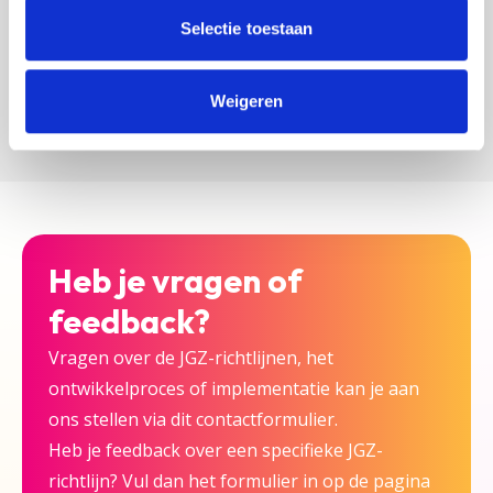
zijn bij deze JGZ-richtlijn.
Selectie toestaan
Versturen
Weigeren
Heb je vragen of
feedback?
Vragen over de JGZ-richtlijnen, het
ontwikkelproces of implementatie kan je aan
ons stellen via dit contactformulier.
Heb je feedback over een specifieke JGZ-
richtlijn? Vul dan het formulier in op de pagina