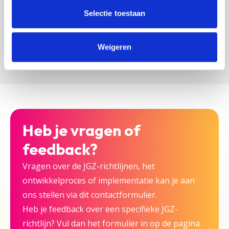
zijn bij deze JGZ-richtlijn.
Selectie toestaan
Versturen
Weigeren
Heb je vragen of
feedback?
Vragen over de JGZ-richtlijnen, het
ontwikkelproces of implementatie kan je aan
ons stellen via dit contactformulier.
Heb je feedback over een specifieke JGZ-
richtlijn? Vul dan het formulier in op de pagina