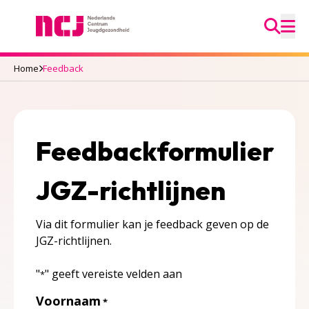
Ga na
Nederlands Centrum Jeugdgezondheid
M
Home
Feedback
Feedbackformulier
JGZ-richtlijnen
Via dit formulier kan je feedback geven op de
JGZ-richtlijnen.
"
" geeft vereiste velden aan
*
Voornaam
*