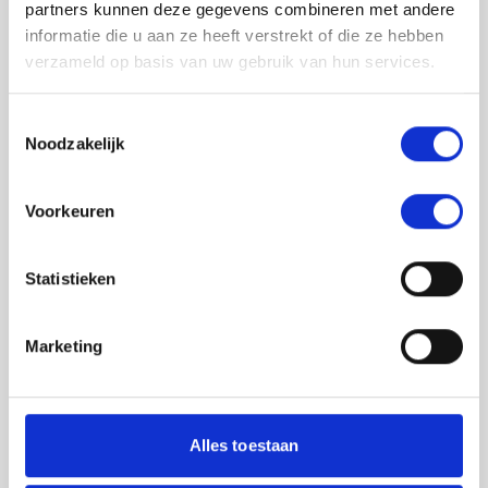
partners kunnen deze gegevens combineren met andere
informatie die u aan ze heeft verstrekt of die ze hebben
verzameld op basis van uw gebruik van hun services.
Toestemmingsselectie
Noodzakelijk
Jouw feedback wordt verwerkt door de
Voorkeuren
adviseurs van het team richtlijnen NCJ. Als zij
de vraag niet kunnen beantwoorden of als
feedback meegenomen wordt met de
Statistieken
herziening, wordt het feedback formulier
gedeeld met de richtlijnontwikkelaars.
Marketing
Toestemming
*
Ik ga akkoord dat mijn gegevens
worden gedeeld met de
Alles toestaan
richtlijnontwikkelaars die betrokken