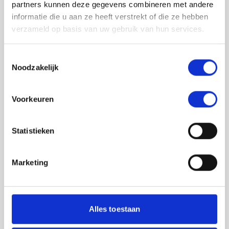
partners kunnen deze gegevens combineren met andere
informatie die u aan ze heeft verstrekt of die ze hebben
verzameld op basis van uw gebruik van hun services.
Toestemmingsselectie
Noodzakelijk
Jouw feedback wordt verwerkt door de
Voorkeuren
adviseurs van het team richtlijnen NCJ. Als zij
de vraag niet kunnen beantwoorden of als
feedback meegenomen wordt met de
Statistieken
herziening, wordt het feedback formulier
gedeeld met de richtlijnontwikkelaars.
Marketing
Toestemming
*
Ik ga akkoord dat mijn gegevens
worden gedeeld met de
Alles toestaan
richtlijnontwikkelaars die betrokken