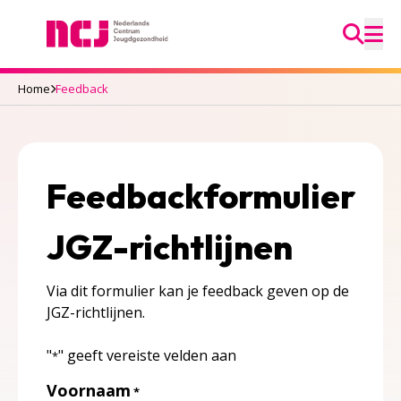
Ga na
Nederlands Centrum Jeugdgezondheid
M
Home
Feedback
Feedbackformulier
JGZ-richtlijnen
Via dit formulier kan je feedback geven op de
JGZ-richtlijnen.
"
" geeft vereiste velden aan
*
Voornaam
*