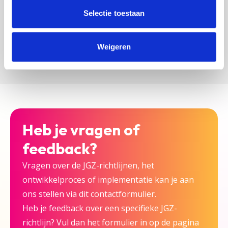
zijn bij deze JGZ-richtlijn.
Selectie toestaan
Versturen
Weigeren
Heb je vragen of
feedback?
Vragen over de JGZ-richtlijnen, het
ontwikkelproces of implementatie kan je aan
ons stellen via dit contactformulier.
Heb je feedback over een specifieke JGZ-
richtlijn? Vul dan het formulier in op de pagina