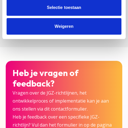
zijn bij deze JGZ-richtlijn.
Selectie toestaan
Versturen
Weigeren
Heb je vragen of
feedback?
Vragen over de JGZ-richtlijnen, het
ontwikkelproces of implementatie kan je aan
ons stellen via dit contactformulier.
Heb je feedback over een specifieke JGZ-
richtlijn? Vul dan het formulier in op de pagina