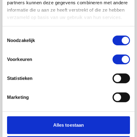
partners kunnen deze gegevens combineren met andere
informatie die u aan ze heeft verstrekt of die ze hebben
verzameld op basis van uw gebruik van hun services.
Toestemmingsselectie
Noodzakelijk
Jouw feedback wordt verwerkt door de
Voorkeuren
adviseurs van het team richtlijnen NCJ. Als zij
de vraag niet kunnen beantwoorden of als
feedback meegenomen wordt met de
Statistieken
herziening, wordt het feedback formulier
gedeeld met de richtlijnontwikkelaars.
Marketing
Toestemming
*
Ik ga akkoord dat mijn gegevens
worden gedeeld met de
Alles toestaan
richtlijnontwikkelaars die betrokken