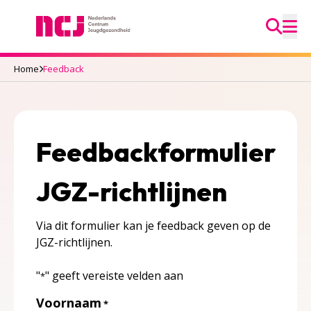
Ga na
Nederlands Centrum Jeugdgezondheid
M
Home
Feedback
Feedbackformulier
JGZ-richtlijnen
Via dit formulier kan je feedback geven op de
JGZ-richtlijnen.
"
" geeft vereiste velden aan
*
Voornaam
*