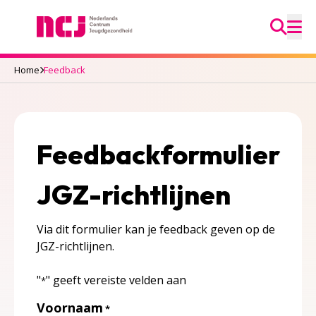
Ga na
Nederlands Centrum Jeugdgezondheid
M
Home
Feedback
Feedbackformulier
JGZ-richtlijnen
Via dit formulier kan je feedback geven op de
JGZ-richtlijnen.
"
" geeft vereiste velden aan
*
Voornaam
*