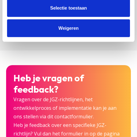
zijn bij deze JGZ-richtlijn.
Selectie toestaan
Versturen
Weigeren
Heb je vragen of
feedback?
Vragen over de JGZ-richtlijnen, het
ontwikkelproces of implementatie kan je aan
ons stellen via dit contactformulier.
Heb je feedback over een specifieke JGZ-
richtlijn? Vul dan het formulier in op de pagina