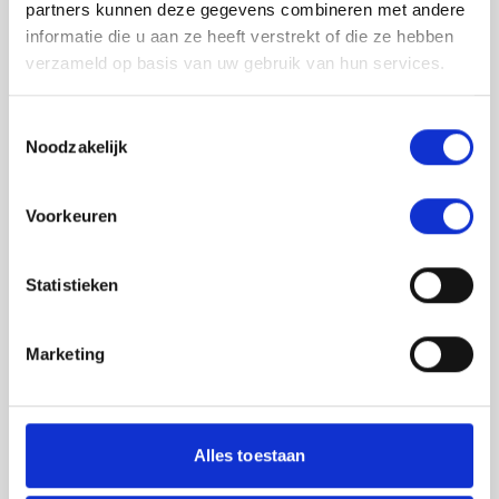
partners kunnen deze gegevens combineren met andere
informatie die u aan ze heeft verstrekt of die ze hebben
verzameld op basis van uw gebruik van hun services.
Toestemmingsselectie
Noodzakelijk
Jouw feedback wordt verwerkt door de
Voorkeuren
adviseurs van het team richtlijnen NCJ. Als zij
de vraag niet kunnen beantwoorden of als
feedback meegenomen wordt met de
Statistieken
herziening, wordt het feedback formulier
gedeeld met de richtlijnontwikkelaars.
Marketing
Toestemming
*
Ik ga akkoord dat mijn gegevens
worden gedeeld met de
Alles toestaan
richtlijnontwikkelaars die betrokken