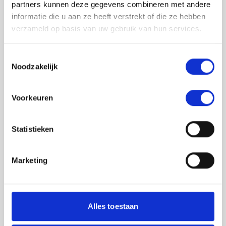
partners kunnen deze gegevens combineren met andere
informatie die u aan ze heeft verstrekt of die ze hebben
verzameld op basis van uw gebruik van hun services.
Toestemmingsselectie
Noodzakelijk
Jouw feedback wordt verwerkt door de
Voorkeuren
adviseurs van het team richtlijnen NCJ. Als zij
de vraag niet kunnen beantwoorden of als
feedback meegenomen wordt met de
Statistieken
herziening, wordt het feedback formulier
gedeeld met de richtlijnontwikkelaars.
Marketing
Toestemming
*
Ik ga akkoord dat mijn gegevens
worden gedeeld met de
Alles toestaan
richtlijnontwikkelaars die betrokken