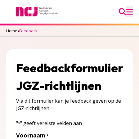
Ga na
Nederlands Centrum Jeugdgezondheid
M
Home
Feedback
Feedbackformulier
JGZ-richtlijnen
Via dit formulier kan je feedback geven op de
JGZ-richtlijnen.
"
" geeft vereiste velden aan
*
Voornaam
*