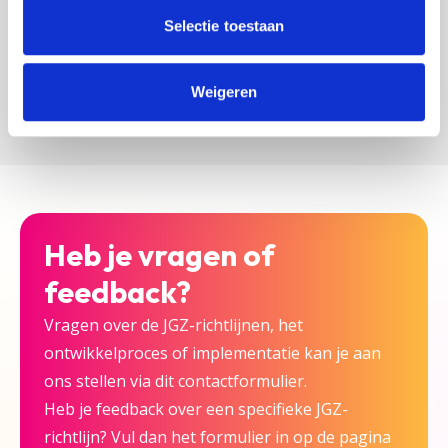
zijn bij deze JGZ-richtlijn.
Selectie toestaan
Versturen
Weigeren
Heb je vragen of
feedback?
Vragen over de JGZ-richtlijnen, het
ontwikkelproces of implementatie kan je aan
ons stellen via dit contactformulier.
Heb je feedback over een specifieke JGZ-
richtlijn? Vul dan het formulier in op de pagina