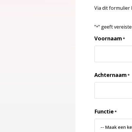
Via dit formulier
"
" geeft vereist
*
Voornaam
*
Achternaam
*
Functie
*