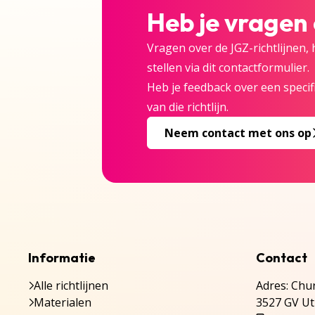
Heb je vragen
Vragen over de JGZ-richtlijnen,
stellen via dit contactformulier.
Heb je feedback over een specifi
van die richtlijn.
Neem contact met ons op
Informatie
Contact
Alle richtlijnen
Adres: Chur
Materialen
3527 GV Ut