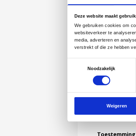
Deze website maakt gebruik
We gebruiken cookies om cont
websiteverkeer te analyseren
media, adverteren en analys
verstrekt of die ze hebben v
Toestemmingsselectie
Noodzakelijk
Jouw feedback wor
Weigeren
niet kunnen bea
feedback formuli
Toestemming