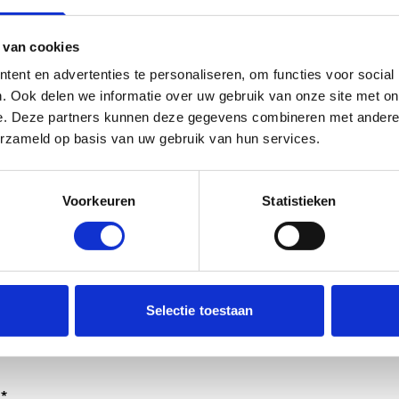
 van cookies
ent en advertenties te personaliseren, om functies voor social
. Ook delen we informatie over uw gebruik van onze site met on
e. Deze partners kunnen deze gegevens combineren met andere i
erzameld op basis van uw gebruik van hun services.
Voorkeuren
Statistieken
dt verwerkt door de adviseurs van het team richtlijnen NCJ.
Selectie toestaan
ntwoorden of als feedback meegenomen wordt met de herzi
er gedeeld met de richtlijnontwikkelaars.
*