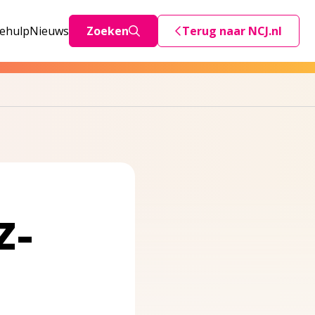
iehulp
Nieuws
Zoeken
Terug naar NCJ.nl
Deze link stuurt je teru
Z-