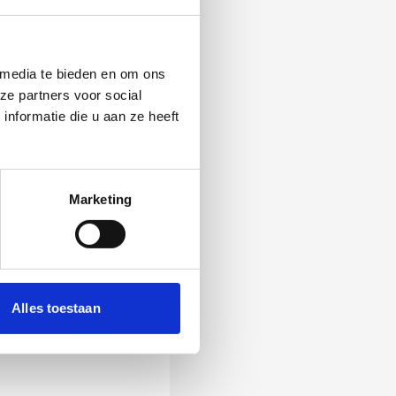
 media te bieden en om ons
ze partners voor social
nformatie die u aan ze heeft
Marketing
 Als zij de vraag
Alles toestaan
ening, wordt het