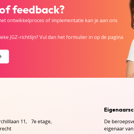
 of feedback?
 het ontwikkelproces of implementatie kan je aan ons
eke JGZ-richtlijn? Vul dan het formulier in op de pagina
Eigenaars
chilllaan 11, 7e etage,
De beroepsve
recht
eigenaar van 