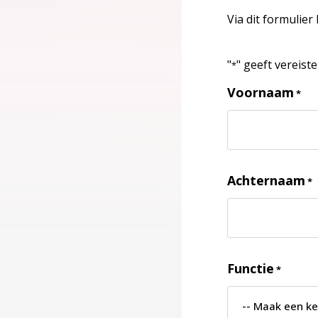
Via dit formulier
"
" geeft vereist
*
Voornaam
*
Achternaam
*
Functie
*