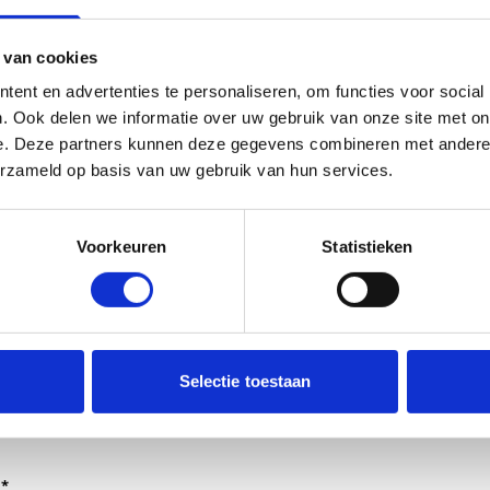
 van cookies
ent en advertenties te personaliseren, om functies voor social
. Ook delen we informatie over uw gebruik van onze site met on
e. Deze partners kunnen deze gegevens combineren met andere i
erzameld op basis van uw gebruik van hun services.
Voorkeuren
Statistieken
dt verwerkt door de adviseurs van het team richtlijnen NCJ.
Selectie toestaan
ntwoorden of als feedback meegenomen wordt met de herzi
er gedeeld met de richtlijnontwikkelaars.
*