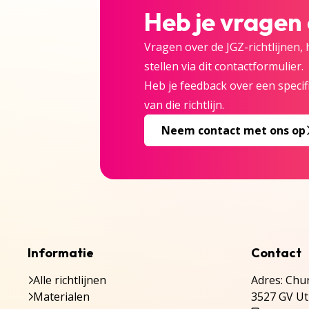
Heb je vragen
Vragen over de JGZ-richtlijnen,
stellen via dit contactformulier.
Heb je feedback over een specifi
van die richtlijn.
Neem contact met ons op
Informatie
Contact
Alle richtlijnen
Adres: Chur
Materialen
3527 GV Ut