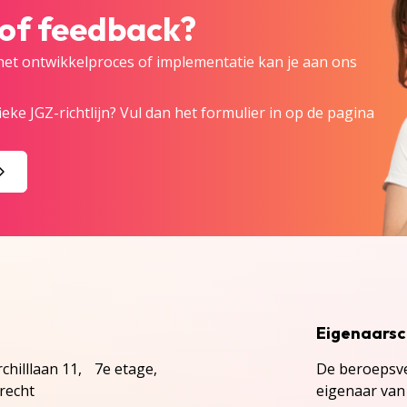
 of feedback?
 het ontwikkelproces of implementatie kan je aan ons
eke JGZ-richtlijn? Vul dan het formulier in op de pagina
Eigenaars
chilllaan 11, 7e etage,
De beroepsve
recht
eigenaar van 