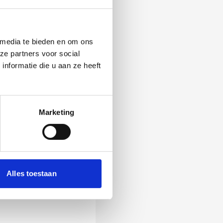
 media te bieden en om ons
ze partners voor social
nformatie die u aan ze heeft
Marketing
 Als zij de vraag
Alles toestaan
ening, wordt het