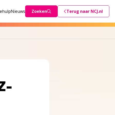
iehulp
Nieuws
Zoeken
Terug naar NCJ.nl
Deze link stuurt je teru
Z-