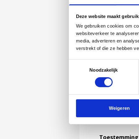
Deze website maakt gebruik
We gebruiken cookies om cont
websiteverkeer te analyseren
media, adverteren en analys
verstrekt of die ze hebben v
Toestemmingsselectie
Noodzakelijk
Jouw feedback wor
Weigeren
niet kunnen bea
feedback formuli
Toestemming